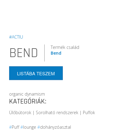
#ACTIU
Termék család
BEND
Bend
LISTÁBA TESZEM
organic dynamism
KATEGÓRIÁK:
Ülőbútorok | Sorolható rendszerek | Puffok
#
Puff
#
lounge
#
dohányzóasztal