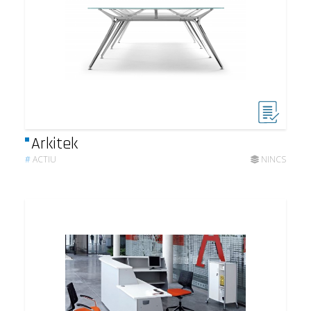
Arkitek
#
ACTIU
NINCS