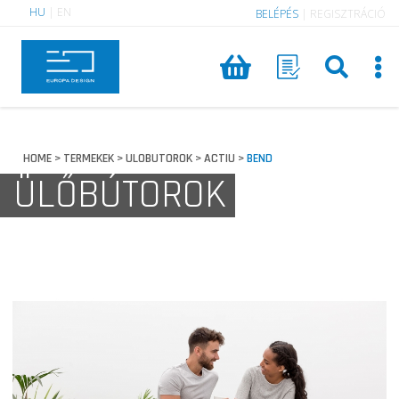
HU
|
EN
BELÉPÉS
|
REGISZTRÁCIÓ
HOME
TERMEKEK
ULOBUTOROK
ACTIU
BEND
>
>
>
>
ÜLŐBÚTOROK