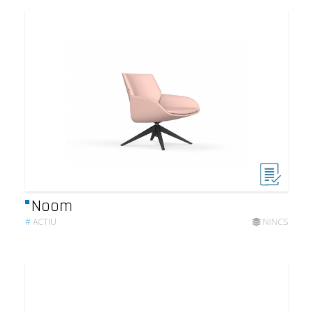
Noom
#
ACTIU
NINCS