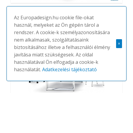
Audit
#
ACTIU
NINCS
Az Europadesign.hu cookie file-okat
használ, melyeket az Ön gépén tárol a
rendszer. A cookie-k személyazonosítására
nem alkalmasak, szolgáltatásaink
×
biztosításához illetve a felhasználói élmény
javítása miatt szükségesek. Az oldal
használatával Ön elfogadja a cookie-k
használatát.
Adatkezelési tájékoztató
Vital plus
#
ACTIU
NINCS