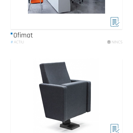
Ofimat
#
ACTIU
NINCS