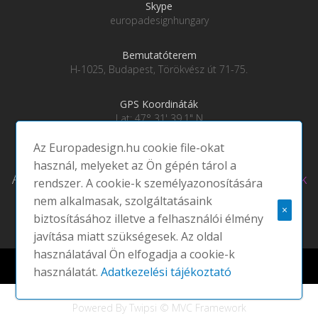
Skype
europadesignhungary
Bemutatóterem
H-1025, Budapest, Törökvész út 71-75.
GPS Koordináták
Lat: 47° 31' 39.1" N
Lng: 19° 0' 28" E
Az Europadesign.hu cookie file-okat
használ, melyeket az Ön gépén tárol a
Adatkezelési tájékoztató
|
Social média csatornáink
rendszer. A cookie-k személyazonosítására
nem alkalmasak, szolgáltatásaink
×
biztosításához illetve a felhasználói élmény
javítása miatt szükségesek. Az oldal
használatával Ön elfogadja a cookie-k
Europadesign © 2021 EUROPA DESIGN | All rights reserved |
használatát.
Adatkezelési tájékoztató
Powered By Twipsi © MVC Framework