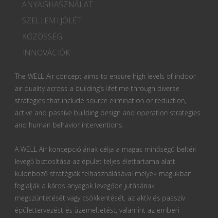
ANYAGHASZNÁLAT
SZELLEMI JÓLÉT
KÖZÖSSÉG
INNOVÁCIÓK
The WELL Air concept aims to ensure high levels of indoor
air quality across a building’s lifetime through diverse
strategies that include source elimination or reduction,
active and passive building design and operation strategies
and human behavior interventions.
A WELL Air koncepciójának célja a magas minőségű beltéri
levegő biztosítása az épület teljes élettartama alatt
különböző stratégiák felhasználásával melyek magukban
foglalják a káros anyagok levegőbe jutásának
megszüntetését vagy csökkentését, az aktív és passzív
épülettervezést és üzemeltetést, valamint az emberi