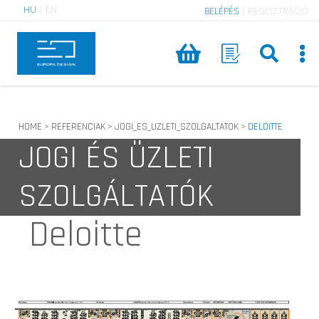
HU
|
EN
BELÉPÉS
|
REGISZTRÁCIÓ
HOME
REFERENCIAK
JOGI_ES_UZLETI_SZOLGALTATOK
DELOITTE
>
>
>
JOGI ÉS ÜZLETI
SZOLGÁLTATÓK
Deloitte