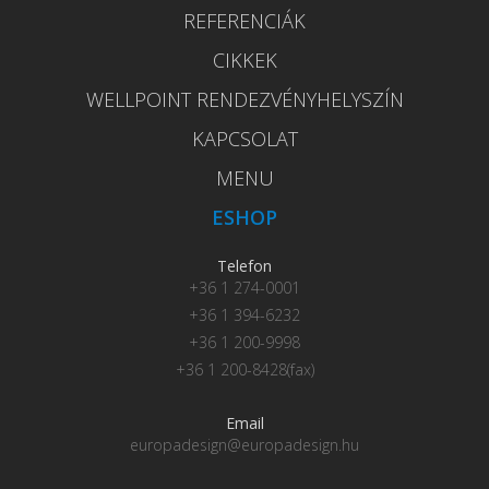
REFERENCIÁK
CIKKEK
WELLPOINT RENDEZVÉNYHELYSZÍN
KAPCSOLAT
MENU
ESHOP
Telefon
+36 1 274-0001
+36 1 394-6232
+36 1 200-9998
+36 1 200-8428(fax)
Email
europadesign@europadesign.hu