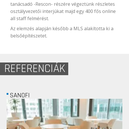
tanácsadó -Rescon- részére végeztünk részletes
osztályvezetői interjúkat majd egy 400 fős online
all staff felmérést.
Az elemzés alapján később a MLS alakította ki a
belsőépítészetet.
REFERENCIÁK
GETRONICS