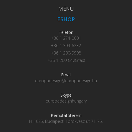
MENU
ESHOP
Telefon
+36 1 274-0001
+36 1 394-6232
+36 1 200-9998
+36 1 200-8428(fax)
Email
europadesign@europadesign.hu
Skype
europadesignhungary
Bemutatóterem
H-1025, Budapest, Törökvész út 71-75.