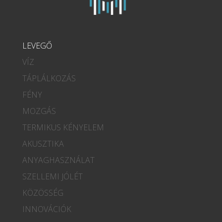
LEVEGŐ
VÍZ
TÁPLÁLKOZÁS
FÉNY
MOZGÁS
TERMIKUS KÉNYELEM
AKUSZTIKA
ANYAGHASZNÁLAT
SZELLEMI JÓLÉT
KÖZÖSSÉG
INNOVÁCIÓK