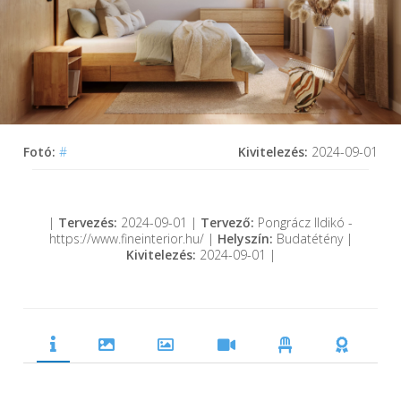
Fotó:
#
Kivitelezés:
2024-09-01
|
Tervezés:
2024-09-01 |
Tervező:
Pongrácz Ildikó -
https://www.fineinterior.hu/ |
Helyszín:
Budatétény |
Kivitelezés:
2024-09-01 |