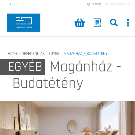
HU
|
EN
BELÉPÉS
|
REGISZTRÁCIÓ
HOME
REFERENCIAK
EGYEB
MAGANHAZ_-_BUDATETENY
>
>
>
Magánház -
EGYÉB
Budatétény