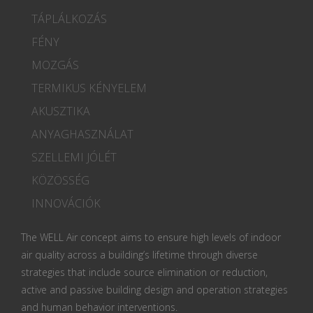
TÁPLÁLKOZÁS
FÉNY
MOZGÁS
TERMIKUS KÉNYELEM
AKUSZTIKA
ANYAGHASZNÁLAT
SZELLEMI JÓLÉT
KÖZÖSSÉG
INNOVÁCIÓK
The WELL Air concept aims to ensure high levels of indoor
air quality across a building’s lifetime through diverse
strategies that include source elimination or reduction,
active and passive building design and operation strategies
and human behavior interventions.