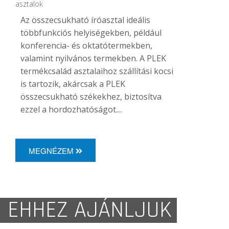
asztalok
Az összecsukható íróasztal ideális
többfunkciós helyiségekben, például
konferencia- és oktatótermekben,
valamint nyilvános termekben. A PLEK
termékcsalád asztalaihoz szállítási kocsi
is tartozik, akárcsak a PLEK
összecsukható székekhez, biztosítva
ezzel a hordozhatóságot....
MEGNÉZEM
EHHEZ AJÁNLJUK