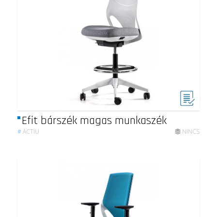
Efit bárszék magas munkaszék
#
ACTIU
NINCS