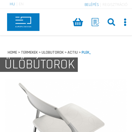
HU
|
EN
BELÉPÉS
|
REGISZTRÁCIÓ
HOME
TERMEKEK
ULOBUTOROK
ACTIU
PLEK_
>
>
>
>
ÜLŐBÚTOROK