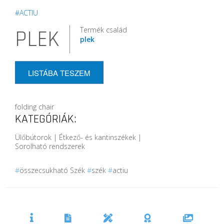
#ACTIU
Termék család
PLEK
plek
LISTÁBA TESZEM
folding chair
KATEGÓRIÁK:
Ülőbútorok | Étkező- és kantinszékek |
Sorolható rendszerek
#
összecsukható Szék
#
szék
#
actiu