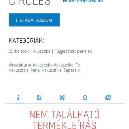
CIRCLES
Nincs termékcsalád
LISTÁBA TESZEM
KATEGÓRIÁK:
Burkolatok | Akusztika | Függesztett panelek
#
Irodabútor
#
akusztika
#
akusztikai Fal
#
akusztikai Panel
#
akusztikai Tapéta
#
NEM TALÁLHATÓ
TERMÉKLEÍRÁS