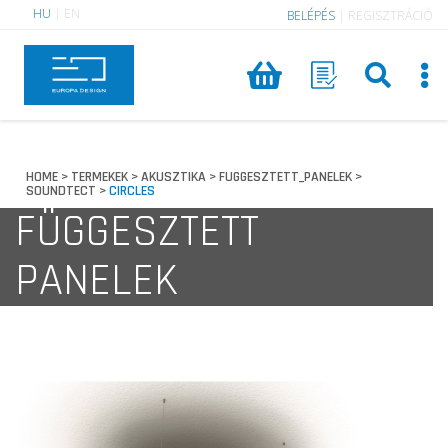
HU
|
EN
BELÉPÉS
|
REGISZTRÁCIÓ
HOME
TERMEKEK
AKUSZTIKA
FUGGESZTETT_PANELEK
>
>
>
>
SOUNDTECT
CIRCLES
>
FÜGGESZTETT
PANELEK