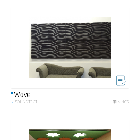
Wave
#
SOUNDTECT
NINCS