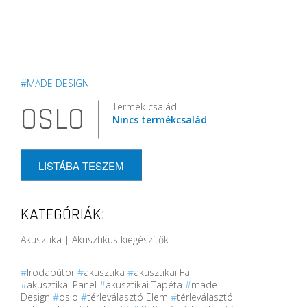
#MADE DESIGN
Termék család
OSLO
Nincs termékcsalád
LISTÁBA TESZEM
KATEGÓRIÁK:
Akusztika | Akusztikus kiegészítők
#
Irodabútor
#
akusztika
#
akusztikai Fal
#
akusztikai Panel
#
akusztikai Tapéta
#
made
Design
#
oslo
#
térleválasztó Elem
#
térleválasztó