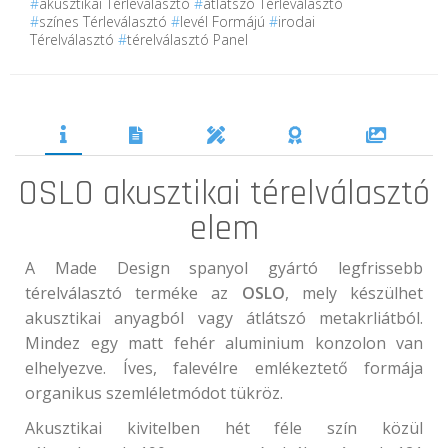
#
akusztikai Térleválasztó
#
átlátszó Térleválasztó
#
színes Térleválasztó
#
levél Formájú
#
irodai
Térelválasztó
#
térelválasztó Panel
OSLO akusztikai térelválasztó
elem
A Made Design spanyol gyártó legfrissebb
térelválasztó terméke az
OSLO
, mely készülhet
akusztikai anyagból vagy átlátszó metakrliátból.
Mindez egy matt fehér aluminium konzolon van
elhelyezve. Íves, falevélre emlékeztető formája
organikus szemléletmódot tükröz.
Akusztikai kivitelben hét féle szín közül