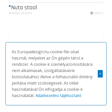
Nuta stool
#
MADE DESIGN
NINCS
Az Europadesign.hu cookie file-okat
használ, melyeket az Ön gépén tárol a
rendszer. A cookie-k személyazonosítására
nem alkalmasak, szolgáltatásaink
×
biztosításához illetve a felhasználói élmény
javítása miatt szükségesek. Az oldal
használatával Ön elfogadja a cookie-k
használatát.
Adatkezelési tájékoztató
Naka planter
#
MADE DESIGN
NINCS