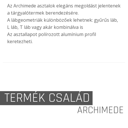
Az Archimede asztalok elegáns megoldást jelentenek
a tárgyalótermek berendezésére.
A lábgeometriák különbözőek lehetnek: gyűrűs láb,
L láb, T láb vagy akár kombinálva is
Az asztallapot polírozott alumínium profil
keretezheti.
TERMÉK CSALÁD
ARCHIMEDE