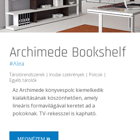
Archimede Bookshelf
#Alea
Tárolórendszerek | Irodai szekrények | Polcok |
Egyéb tárolók
Az Archimede könyvespolc kiemelkedik
kialakításának köszönhetően, amely
lineáris formavilágával keretet ad a
polcoknak. TV-rekesszel is kapható.
MEGNÉZEM