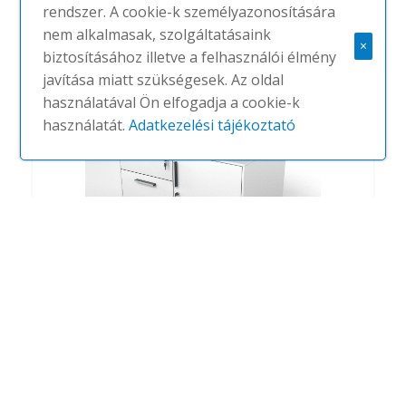
rendszer. A cookie-k személyazonosítására
#
ALEA
NINCS
nem alkalmasak, szolgáltatásaink
×
biztosításához illetve a felhasználói élmény
javítása miatt szükségesek. Az oldal
RAKTÁRON
használatával Ön elfogadja a cookie-k
használatát.
Adatkezelési tájékoztató
Pedestals
#
ALEA
(1DB)
118,872-118,872 FT.