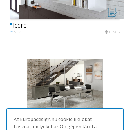
Icaro
#
ALEA
NINCS
Az Europadesign.hu cookie file-okat
használ, melyeket az Ön gépén tárol a
Blade X