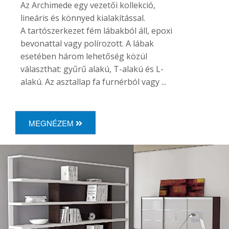
Az Archimede egy vezetői kollekció,
lineáris és könnyed kialakítással.
A tartószerkezet fém lábakból áll, epoxi
bevonattal vagy polírozott. A lábak
esetében három lehetőség közül
választhat: gyűrű alakú, T-alakú és L-
alakú. Az asztallap fa furnérból vagy ...
MEGNÉZEM