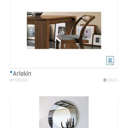
Arlekin
#
PORADA
NINCS