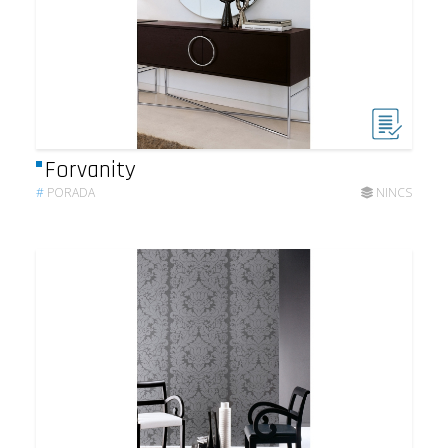
Forvanity
#
PORADA
NINCS