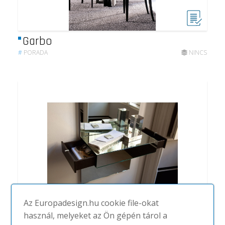
Garbo
#
PORADA
NINCS
Az Europadesign.hu cookie file-okat
használ, melyeket az Ön gépén tárol a
Profile