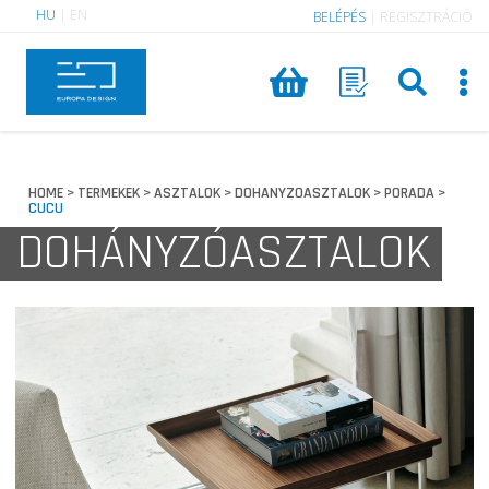
HU
|
EN
BELÉPÉS
|
REGISZTRÁCIÓ
HOME
TERMEKEK
ASZTALOK
DOHANYZOASZTALOK
PORADA
>
>
>
>
>
CUCU
DOHÁNYZÓASZTALOK