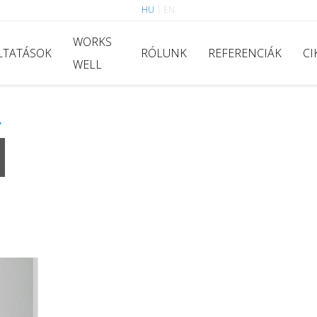
HU
|
EN
WORKS
LTATÁSOK
RÓLUNK
REFERENCIÁK
CI
WELL
Y