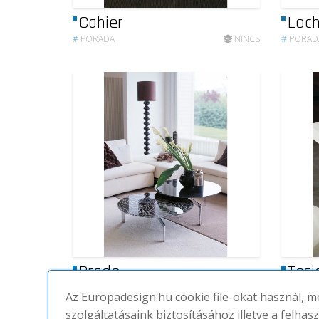
Cahier
Loc
#
PORADA
NINCS
#
PORAD
Prado
Tesi
#
PORADA
NINCS
#
PORAD
Az Europadesign.hu cookie file-okat használ, 
szolgáltatásaink biztosításához illetve a felhas