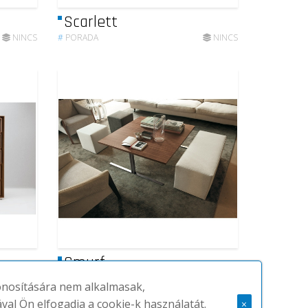
Scarlett
NINCS
#
PORADA
NINCS
Smurf
NINCS
#
PORADA
NINCS
zonosítására nem alkalmasak,
ával Ön elfogadja a cookie-k használatát.
×