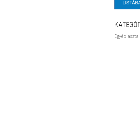
LISTÁB
KATEGÓR
Egyéb aszta