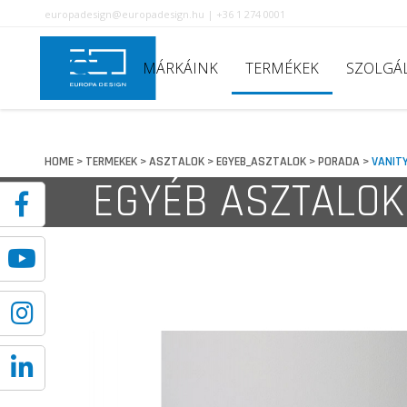
europadesign@europadesign.hu | +36 1 274 0001
MÁRKÁINK
TERMÉKEK
SZOLGÁ
HOME
TERMEKEK
ASZTALOK
EGYEB_ASZTALOK
PORADA
VANIT
>
>
>
>
>
EGYÉB ASZTALOK