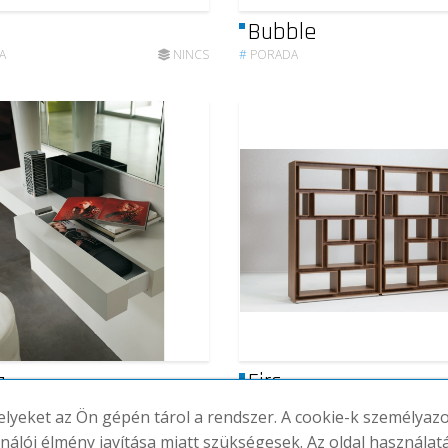
h
Bubble
A
NINCS
#
PORADA
a
Firs
A
NINCS
#
PORADA
melyeket az Ön gépén tárol a rendszer. A cookie-k személya
ználói élmény javítása miatt szükségesek. Az oldal használat