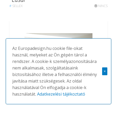
Lasai
#
SELLEX
NINCS
Az Europadesign.hu cookie file-okat
használ, melyeket az Ön gépén tárol a
rendszer. A cookie-k személyazonosítására
nem alkalmasak, szolgáltatásaink
×
biztosításához illetve a felhasználói élmény
javítása miatt szükségesek. Az oldal
használatával Ön elfogadja a cookie-k
Jakin
használatát.
Adatkezelési tájékoztató
#
SELLEX
NINCS