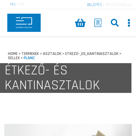
HU
|
EN
BELÉPÉS
|
REGISZTRÁCIÓ
HOME
TERMEKEK
ASZTALOK
ETKEZO-_ES_KANTINASZTALOK
>
>
>
>
SELLEX
PLANC
>
ÉTKEZŐ- ÉS
KANTINASZTALOK