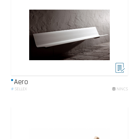
Aero
#
SELLEX
NINCS