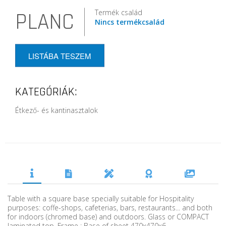
Termék család
PLANC
Nincs termékcsalád
LISTÁBA TESZEM
KATEGÓRIÁK:
Étkező- és kantinasztalok
Table with a square base specially suitable for Hospitality
purposes: coffe-shops, cafeterias, bars, restaurants... and both
for indoors (chromed base) and outdoors. Glass or COMPACT
laminated top. Frame : Base of sheet 470x470x6