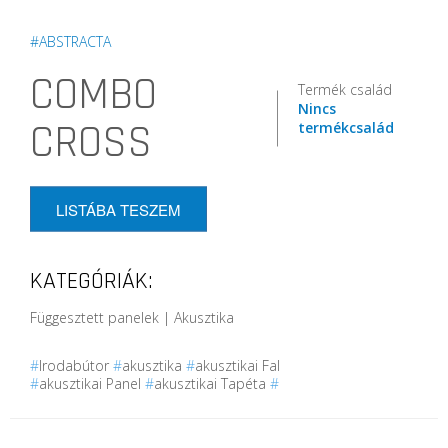
#ABSTRACTA
COMBO
Termék család
Nincs
CROSS
termékcsalád
LISTÁBA TESZEM
KATEGÓRIÁK:
Függesztett panelek | Akusztika
#
Irodabútor
#
akusztika
#
akusztikai Fal
#
akusztikai Panel
#
akusztikai Tapéta
#