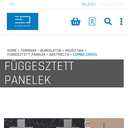
HU
|
EN
BELÉPÉS
|
REGISZTRÁCIÓ
HOME
TERMEKEK
BURKOLATOK
AKUSZTIKA
>
>
>
>
FUGGESZTETT_PANELEK
ABSTRACTA
COMBO_CROSS
>
>
FÜGGESZTETT
PANELEK