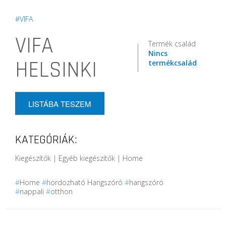
#VIFA
VIFA
Termék család
Nincs
HELSINKI
termékcsalád
LISTÁBA TESZEM
KATEGÓRIÁK:
Kiegészítők | Egyéb kiegészítők | Home
#
Home
#
hordozható Hangszóró
#
hangszóró
#
nappali
#
otthon