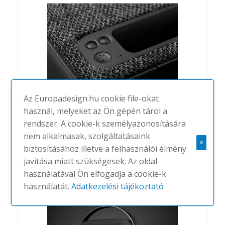
Az Europadesign.hu cookie file-okat
használ, melyeket az Ön gépén tárol a
rendszer. A cookie-k személyazonosítására
Vifa Stockholm
nem alkalmasak, szolgáltatásaink
#
VIFA
NINCS
×
biztosításához illetve a felhasználói élmény
javítása miatt szükségesek. Az oldal
használatával Ön elfogadja a cookie-k
használatát.
Adatkezelési tájékoztató