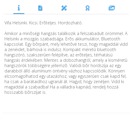
Vifa Helsinki. Kicsi. Erõteljes. Hordozható.
Amikor a minõségi hangzás találkozik a felszabadult örömmel. A
Helsinki a mozgás szabadsága. Erõs akkumulátor, Bluetooth
kapcsolat. Egy bõrpánt, mely lehetõvé teszi, hogy magaddal vidd
a zenéidet, bárhová is indulsz. Kompakt méretû bluetooth
hangszóró, szakszerûen felépítve, az erõteljes, térhatású
hangzás érdekében. Mentes a dobozhangtól, amely a kisméretû
hangszórók többségére jellemzõ. Valódi bõr hordszíja az egy
darabból álló alumínium öntvény vázhoz kapcsolódik. Könnyen
elcsomagolhatod egy utazáshoz, vagy egyszerûen csak kapd fel,
ha csak a barátaidhoz ugranál át. Hagyd, hogy zenéljen. Vidd ki
magaddal a szabadba! Ha a válladra kapnád, rendelj hozzá
hosszabb bõrszíjat is.