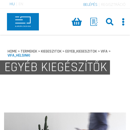
HU
|
EN
BELÉPÉS
|
REGISZTRÁCIÓ
HOME
TERMEKEK
KIEGESZITOK
EGYEB_KIEGESZITOK
VIFA
>
>
>
>
>
VIFA_HELSINKI
EGYÉB KIEGÉSZÍTŐK