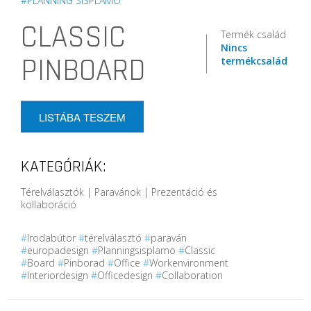
#PLANNING SISPLAMO
CLASSIC
Termék család
Nincs
PINBOARD
termékcsalád
LISTÁBA TESZEM
KATEGÓRIÁK:
Térelválasztók | Paravánok | Prezentáció és
kollaboráció
#
Irodabútor
#
térelválasztó
#
paraván
#
europadesign
#
Planningsisplamo
#
Classic
#
Board
#
Pinborad
#
Office
#
Workenvironment
#
Interiordesign
#
Officedesign
#
Collaboration