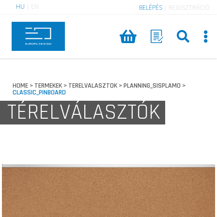
HU
|
EN
BELÉPÉS
|
REGISZTRÁCIÓ
HOME
TERMEKEK
TERELVALASZTOK
PLANNING_SISPLAMO
>
>
>
>
CLASSIC_PINBOARD
TÉRELVÁLASZTÓK