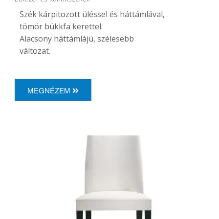
Szék kárpitozott üléssel és háttámlával,
tömör bükkfa kerettel.
Alacsony
háttámlájú, szélesebb
változat.
MEGNÉZEM