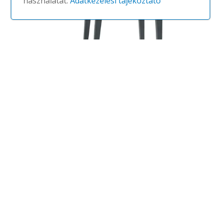
használatát.
Adatkezelési tájékoztató
Anna Corporate
SO1369
#Andreu World
Étkező- és kantinszékek | Fotelek
Fotel kárpitozott üléssel és háttámlával,
tömör bükkfa kerettel. Alacsony
háttámlájú, szélesebb változat.