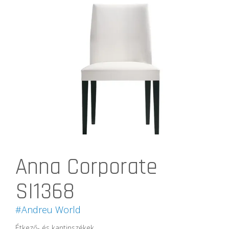
Anna Corporate
SI1368
#Andreu World
Étkező- és kantinszékek