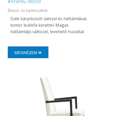
#Andreu World
Étkező- és kantinszékek
Szék kárpitozott üléssel és háttámlával,
tömör bükkfa kerettel.
Magas
háttámlájú változat, levehető huzattal.
MEGNÉZEM