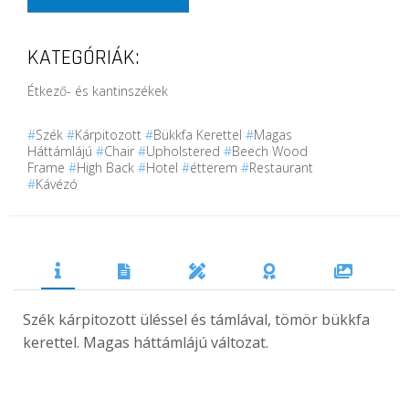
KATEGÓRIÁK:
Étkező- és kantinszékek
#
Szék
#
Kárpitozott
#
Bükkfa Kerettel
#
Magas
Háttámlájú
#
Chair
#
Upholstered
#
Beech Wood
Frame
#
High Back
#
Hotel
#
étterem
#
Restaurant
#
Kávézó
Szék kárpitozott üléssel és támlával, tömör bükkfa
kerettel.
Magas háttámlájú változat.