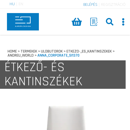
HU
|
EN
BELÉPÉS
|
REGISZTRÁCIÓ
HOME
TERMEKEK
ULOBUTOROK
ETKEZO-_ES_KANTINSZEKEK
>
>
>
>
ANDREU_WORLD
ANNA_CORPORATE_SI1370
>
ÉTKEZŐ- ÉS
KANTINSZÉKEK