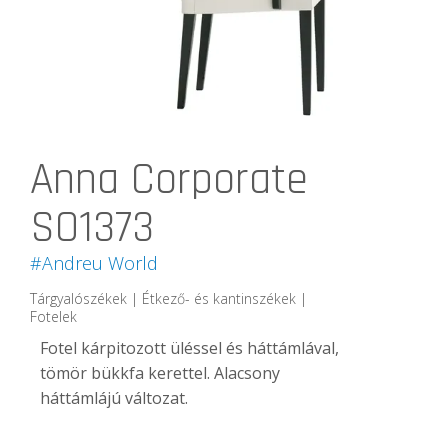
Anna Corporate
SO1373
#Andreu World
Tárgyalószékek | Étkező- és kantinszékek |
Fotelek
Fotel kárpitozott üléssel és háttámlával,
tömör bükkfa kerettel.
Alacsony
háttámlájú változat.