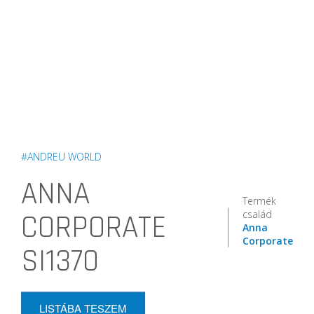
#ANDREU WORLD
ANNA
Termék
család
CORPORATE
Anna
Corporate
SI1370
LISTÁBA TESZEM