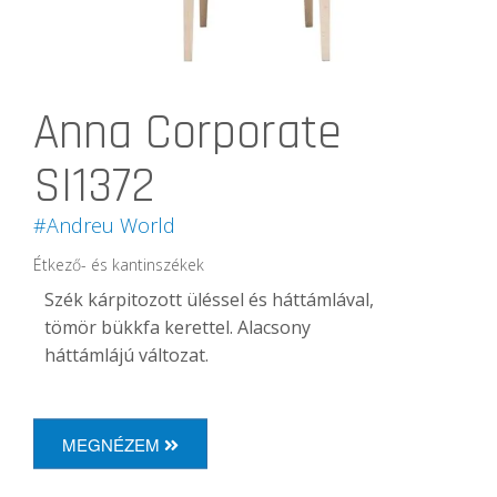
Anna Corporate
SI1372
#Andreu World
Étkező- és kantinszékek
Szék kárpitozott üléssel és háttámlával,
tömör bükkfa kerettel.
Alacsony
háttámlájú változat.
MEGNÉZEM