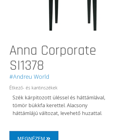
Anna Corporate
SI1378
#Andreu World
Étkező- és kantinszékek
Szék kárpitozott üléssel és háttámlával,
tömör bükkfa kerettel.
Alacsony
háttámlájú változat, levehető huzattal.
MEGNÉZEM