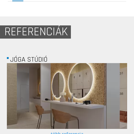
REFERENCIÁK
ABOS UTCA -...
több referencia