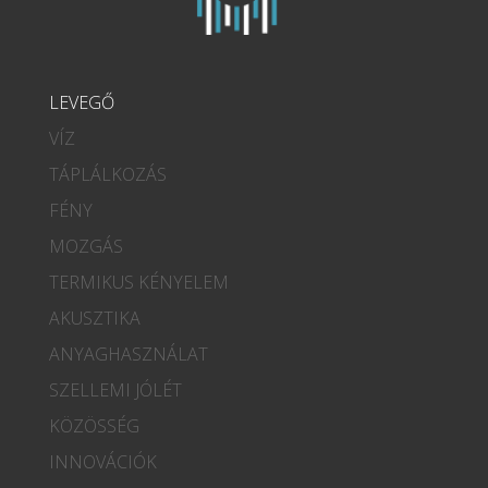
LEVEGŐ
VÍZ
TÁPLÁLKOZÁS
FÉNY
MOZGÁS
TERMIKUS KÉNYELEM
AKUSZTIKA
ANYAGHASZNÁLAT
SZELLEMI JÓLÉT
KÖZÖSSÉG
INNOVÁCIÓK