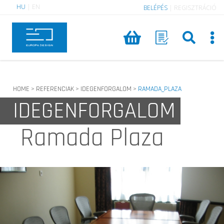
HU
|
EN
BELÉPÉS
|
REGISZTRÁCIÓ
HOME
REFERENCIAK
IDEGENFORGALOM
RAMADA_PLAZA
>
>
>
IDEGENFORGALOM
Ramada Plaza