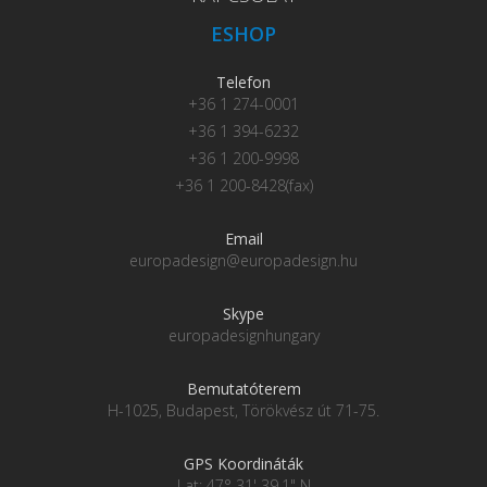
ESHOP
Telefon
+36 1 274-0001
+36 1 394-6232
+36 1 200-9998
+36 1 200-8428(fax)
Email
europadesign@europadesign.hu
Skype
europadesignhungary
Bemutatóterem
H-1025, Budapest, Törökvész út 71-75.
GPS Koordináták
Lat: 47° 31' 39.1" N