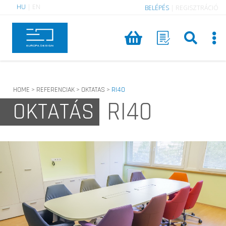
HU
|
EN
BELÉPÉS
|
REGISZTRÁCIÓ
HOME
REFERENCIAK
OKTATAS
RI40
>
>
>
RI40
OKTATÁS