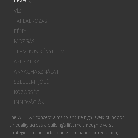
LEVEGŐ
VÍZ
TÁPLÁLKOZÁS
FÉNY
MOZGÁS
TERMIKUS KÉNYELEM
AKUSZTIKA
ANYAGHASZNÁLAT
SZELLEMI JÓLÉT
KÖZÖSSÉG
INNOVÁCIÓK
The WELL Air concept aims to ensure high levels of indoor
air quality across a building’s lifetime through diverse
strategies that include source elimination or reduction,