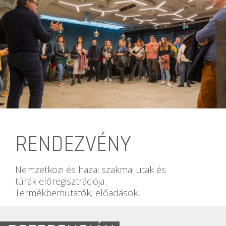
RENDEZVÉNY
Nemzetközi és hazai szakmai utak és
túrák előregisztrációja.
Termékbemutatók, előadások.