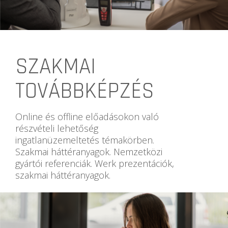
SZAKMAI
TOVÁBBKÉPZÉS
Online és offline előadásokon való
részvételi lehetőség
ingatlanüzemeltetés témakörben.
Szakmai háttéranyagok. Nemzetközi
gyártói referenciák. Werk prezentációk,
szakmai háttéranyagok.