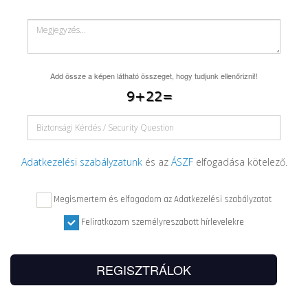
Add össze a képen látható összeget, hogy tudjunk ellenőrizni!!
Adatkezelési szabályzatunk
és az
ÁSZF
elfogadása kötelező.
Megismertem és elfogadom az Adatkezelési szabályzatot
Feliratkozom személyreszabott hírlevelekre
REGISZTRÁLOK