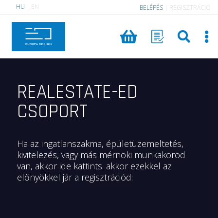
HU
|
EN
BELÉPÉS
|
REGISZTRÁCIÓ
REALESTATE-ED
CSOPORT
Ha az ingatlanszakma, épületüzemeltetés,
kivitelezés, vagy más mérnöki munkaköröd
van, akkor ide kattints. akkor ezekkel az
előnyökkel jár a regisztrációd: