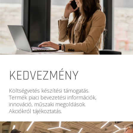
KEDVEZMÉNY
Költségvetés készítési támogatás.
Termék piaci bevezetési információk,
innováció, műszaki megoldások.
Akciókról tájékoztatás.