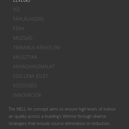
VÍZ
TÁPLÁLKOZÁS
FÉNY
MOZGÁS
TERMIKUS KÉNYELEM
AKUSZTIKA
ANYAGHASZNÁLAT
SZELLEMI JÓLÉT
KÖZÖSSÉG
INNOVÁCIÓK
The WELL Air concept aims to ensure high levels of indoor
air quality across a building’s lifetime through diverse
strategies that include source elimination or reduction,