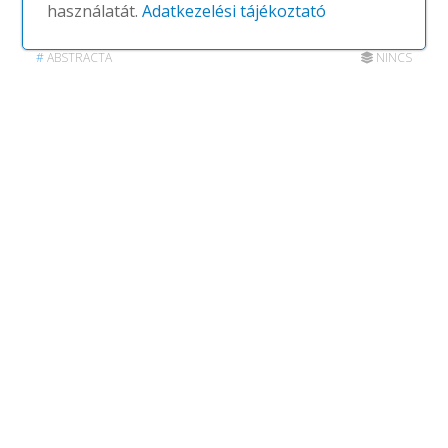
használatát.
Adatkezelési tájékoztató
My Hive
#
ABSTRACTA
NINCS