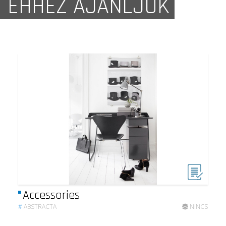
EHHEZ AJÁNLJUK
Accessories
#
ABSTRACTA
NINCS