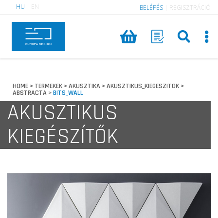
HU
|
EN
BELÉPÉS
|
REGISZTRÁCIÓ
HOME
TERMEKEK
AKUSZTIKA
AKUSZTIKUS_KIEGESZITOK
>
>
>
>
ABSTRACTA
BITS_WALL
>
AKUSZTIKUS
KIEGÉSZÍTŐK