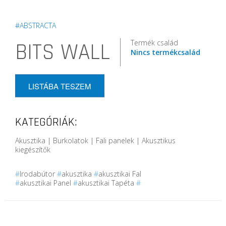
#ABSTRACTA
Termék család
BITS WALL
Nincs termékcsalád
LISTÁBA TESZEM
KATEGÓRIÁK:
Akusztika | Burkolatok | Fali panelek | Akusztikus
kiegészítők
#
Irodabútor
#
akusztika
#
akusztikai Fal
#
akusztikai Panel
#
akusztikai Tapéta
#