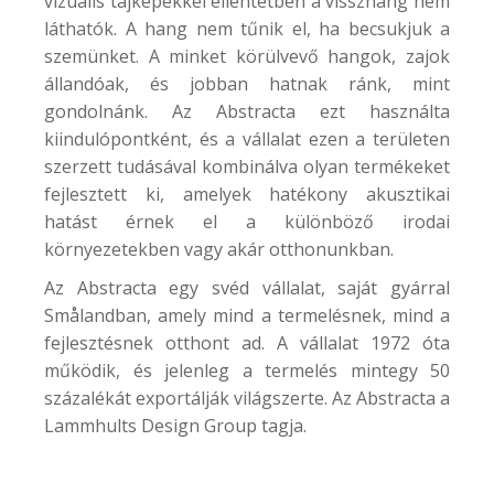
vizuális tájképekkel ellentétben a visszhang nem
láthatók. A hang nem tűnik el, ha becsukjuk a
szemünket. A minket körülvevő hangok, zajok
állandóak, és jobban hatnak ránk, mint
gondolnánk. Az Abstracta ezt használta
kiindulópontként, és a vállalat ezen a területen
szerzett tudásával kombinálva olyan termékeket
fejlesztett ki, amelyek hatékony akusztikai
hatást érnek el a különböző irodai
környezetekben vagy akár otthonunkban.
Az Abstracta egy svéd vállalat, saját gyárral
Smålandban, amely mind a termelésnek, mind a
fejlesztésnek otthont ad. A vállalat 1972 óta
működik, és jelenleg a termelés mintegy 50
százalékát exportálják világszerte. Az Abstracta a
Lammhults Design Group tagja.