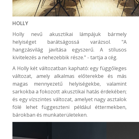
HOLLY
Holly nevű akusztikai lámpájuk bármely
helyiséget barátságossá varázsol. "A
hangzásvilág javítása egyszerű. A stílusos
kivitelezés a nehezebbik része." - tartja a cég.
A Holly két változatban kapható: egy függőleges
változat, amely alkalmas előterekbe és más
magas mennyezetű helyiségekbe, valamint
sarkokba a fokozott akusztikai hatás érdekében;
és egy vízszintes változat, amelyet nagy asztalok
fölé lehet függeszteni például éttermekben,
bárokban és munkaterületeken.