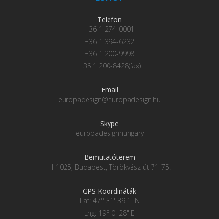
Telefon
+36 1 274-0001
+36 1 394-6232
+36 1 200-9998
+36 1 200-8428(fax)
Email
europadesign@europadesign.hu
Skype
europadesignhungary
Bemutatóterem
H-1025, Budapest, Törökvész út 71-75.
GPS Koordináták
Lat: 47° 31' 39.1" N
Lng: 19° 0' 28" E