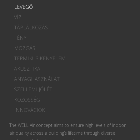
LEVEGŐ
VÍZ
TÁPLÁLKOZÁS
FÉNY
MOZGÁS
TERMIKUS KÉNYELEM
AKUSZTIKA
ANYAGHASZNÁLAT
SZELLEMI JÓLÉT
KÖZÖSSÉG
INNOVÁCIÓK
The WELL Air concept aims to ensure high levels of indoor
air quality across a building’s lifetime through diverse