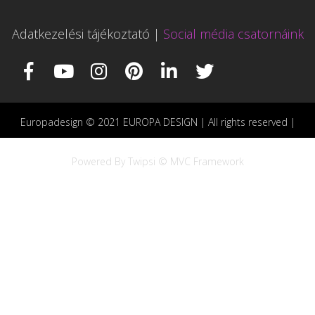
Adatkezelési tájékoztató
|
Social média csatornáink
Europadesign © 2021 EUROPA DESIGN | All rights reserved |
Powered By Twipsi © MVC Framework