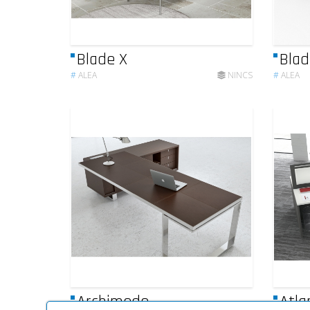
Blade X
Blad
#
ALEA
NINCS
#
ALEA
Archimede
Atla