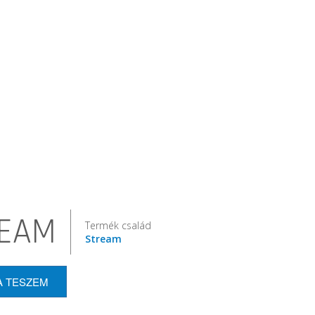
EAM
Termék család
Stream
A TESZEM