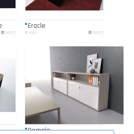
e
Eracle
NINCS
#
ALEA
NINCS
Romolo