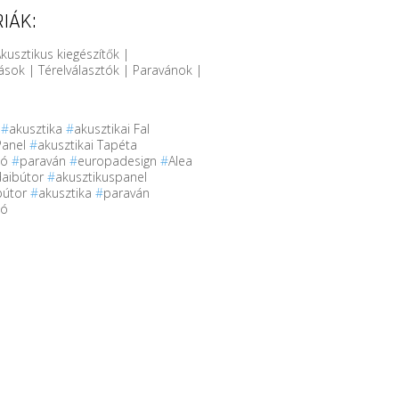
IÁK:
kusztikus kiegészítők |
sok | Térelválasztók | Paravánok |
r
#
akusztika
#
akusztikai Fal
Panel
#
akusztikai Tapéta
tó
#
paraván
#
europadesign
#
Alea
daibútor
#
akusztikuspanel
bútor
#
akusztika
#
paraván
tó