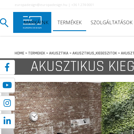
europadesign@europadesign.hu | +36 1 274 0001
MÁRKÁINK
TERMÉKEK
SZOLGÁLTATÁSOK
HOME
TERMEKEK
AKUSZTIKA
AKUSZTIKUS_KIEGESZITOK
AKUSZT
>
>
>
>
AKUSZTIKUS KIE