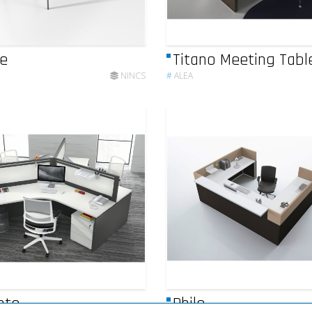
e
Titano Meeting Tabl
NINCS
#
ALEA
nte
Philo