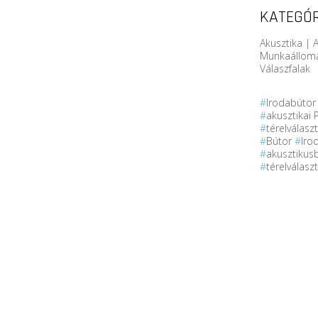
KATEGÓR
Akusztika | A
Munkaállomá
Válaszfalak
#
Irodabúto
#
akusztikai 
#
térelválasz
#
Bútor
#
Iro
#
akusztikus
#
térelválasz