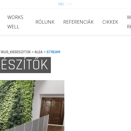
HU
|
EN
WORKS
W
RÓLUNK
REFERENCIÁK
CIKKEK
WELL
R
IKUS_KIEGESZITOK
ALEA
STREAM
>
>
GÉSZÍTŐK