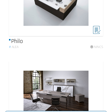
Philo
#
ALEA
NINCS