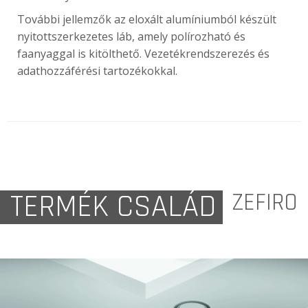
További jellemzők az eloxált alumíniumból készült
nyitottszerkezetes láb, amely polírozható és
faanyaggal is kitölthető. Vezetékrendszerezés és
adathozzáférési tartozékokkal.
TERMÉK CSALÁD
ZEFIRO