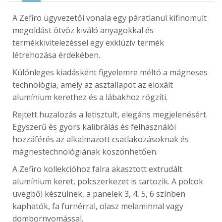
A Zefiro ügyvezetői vonala egy páratlanul kifinomult
megoldást ötvöz kiváló anyagokkal és
termékkivitelezéssel egy exklúzív termék
létrehozása érdekében.
Különleges kiadásként figyelemre méltó a mágneses
technológia, amely az asztallapot az eloxált
alumínium kerethez és a lábakhoz rögzíti.
Rejtett huzalozás a letisztult, elegáns megjelenésért.
Egyszerű és gyors kalibrálás és felhasználói
hozzáférés az alkalmazott csatlakozásoknak és
mágnestechnológiának köszönhetően.
A Zefiro kollekcióhoz falra akasztott extrudált
alumínium keret, polcszerkezet is tartozik. A polcok
üvegből készülnek, a panelek 3, 4, 5, 6 színben
kaphatók, fa furnérral, olasz melaminnal vagy
dombornyomással.