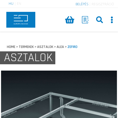
HU
|
EN
BELÉPÉS
|
REGISZTRÁCIÓ
HOME
TERMEKEK
ASZTALOK
ALEA
ZEFIRO
>
>
>
>
ASZTALOK