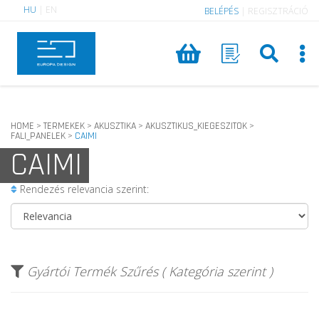
HU
|
EN
BELÉPÉS
|
REGISZTRÁCIÓ
HOME
TERMEKEK
AKUSZTIKA
AKUSZTIKUS_KIEGESZITOK
>
>
>
>
FALI_PANELEK
CAIMI
>
CAIMI
Rendezés relevancia szerint:
Gyártói Termék Szűrés ( Kategória szerint )