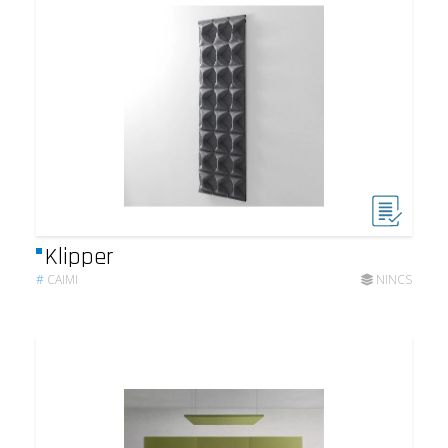
Klipper
#
CAIMI
NINCS