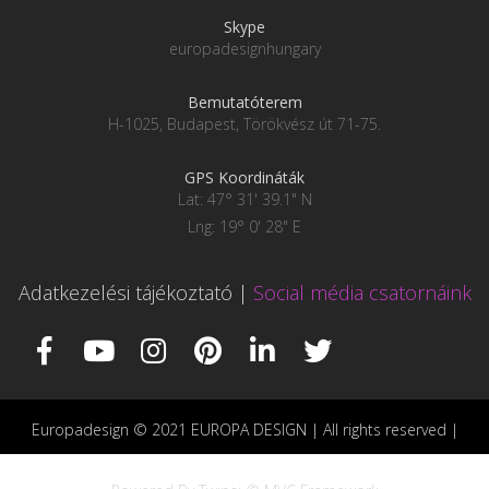
Skype
europadesignhungary
Bemutatóterem
H-1025, Budapest, Törökvész út 71-75.
GPS Koordináták
Lat: 47° 31' 39.1" N
Lng: 19° 0' 28" E
Adatkezelési tájékoztató
|
Social média csatornáink
Europadesign © 2021 EUROPA DESIGN | All rights reserved |