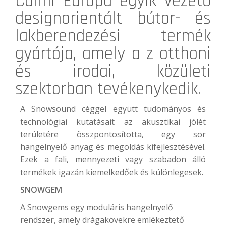
Caimi
Európa egyik vezető
designorientált bútor- és
lakberendezési termék
gyártója, amely a z otthoni
és irodai, közületi
szektorban tevékenykedik.
A Snowsound céggel együtt tudományos és
technológiai kutatásait az akusztikai jólét
területére összpontosította, egy sor
hangelnyelő anyag és megoldás kifejlesztésével.
Ezek a fali, mennyezeti vagy szabadon álló
termékek igazán kiemelkedőek és különlegesek.
SNOWGEM
A Snowgems egy moduláris hangelnyelő
rendszer, amely drágakövekre emlékeztető