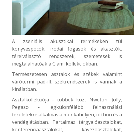
A zseniális akusztikai termékeken túl
könyvespocok,
irodai fogasok és akasztók
,
térelválasztó rendszerek, szemetesek is
megtalálhatóak a Ciami kollekciókban.
Természetesen asztalok és székek valamint
várótermi pad-ill. székrendszerek is vannak a
kínálatban.
Asztalkollekciója - többek közt Nweton, Jolly,
Pegaso - legkülönfélébb felhasználási
területekre alkalmas a munkahelyen, otthon és a
vendéglátásban. Tartalmaz tárgyalóasztalokat,
konferenciaasztalokat, kávézóasztalokat,