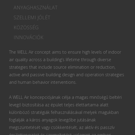
ANYAGHASZNÁLAT
SZELLEMI JÓLÉT
KÖZÖSSÉG
INNOVÁCIÓK
The WELL Air concept aims to ensure high levels of indoor
air quality across a building’s lifetime through diverse
strategies that include source elimination or reduction,
active and passive building design and operation strategies
and human behavior interventions.
A WELL Air koncepciójának célja a magas minőségű beltéri
levegő biztosítása az épület teljes élettartama alatt
különböző stratégiák felhasználásával melyek magukban
foglalják a káros anyagok levegőbe jutásának
megszüntetését vagy csökkentését, az aktív és passzív
épülettervezést és üzemeltetést, valamint az emberi