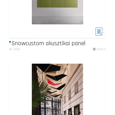
Snowcustom akusztikai panel
#
CAIMI
NINCS