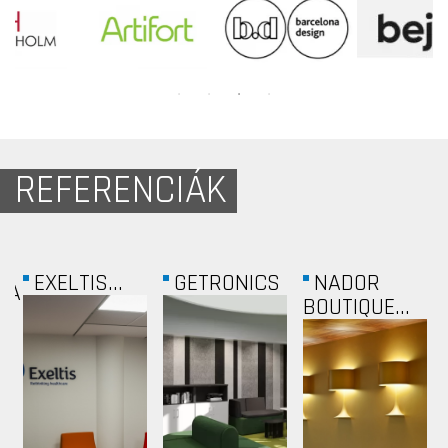
REFERENCIÁK
CONVISTA
SKICC
METALOBOX