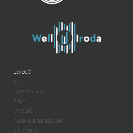
LEVEGŐ
VÍZ
TÁPLÁLKOZÁS
FÉNY
MOZGÁS
TERMIKUS KÉNYELEM
AKUSZTIKA