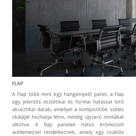
FLAP
A Flap több mint egy hangelnyelő panel, a Flap
egy jelentős esztétikai és formai hatással bíró
akusztikai darab, amellyel a kompozíciók széles
skáláját hozhatja létre, mindig újszerű mintákat
alkotva. A flap panelek hátsó krómozott
acéllemezzel rendelkeznek, amely egy csuklós