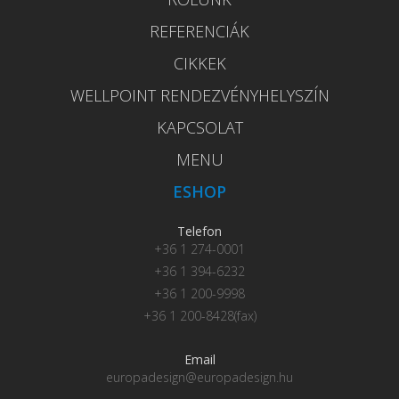
REFERENCIÁK
CIKKEK
WELLPOINT RENDEZVÉNYHELYSZÍN
KAPCSOLAT
MENU
ESHOP
Telefon
+36 1 274-0001
+36 1 394-6232
+36 1 200-9998
+36 1 200-8428(fax)
Email
europadesign@europadesign.hu