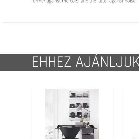
former against the cold, and the latter against noise.
EHHEZ AJÁNLJU