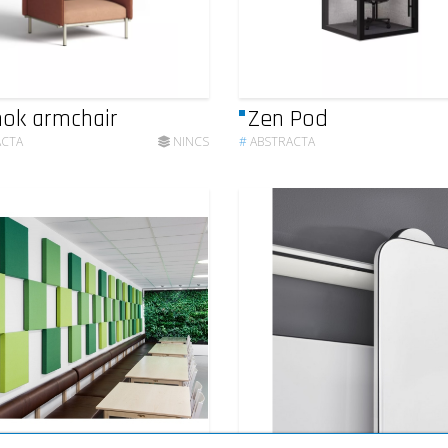
ok armchair
Zen Pod
ACTA
NINCS
#
ABSTRACTA