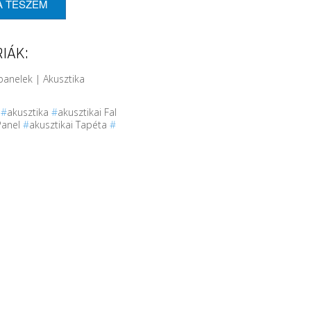
A TESZEM
IÁK:
panelek | Akusztika
r
#
akusztika
#
akusztikai Fal
Panel
#
akusztikai Tapéta
#