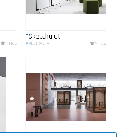
Sketchalot
NINCS
#
ABSTRACTA
NINCS