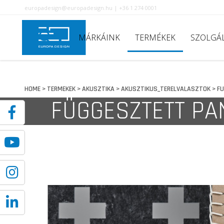
europadesign@europadesign.hu | +36 1 274 0001
MÁRKÁINK
TERMÉKEK
SZOLGÁ
HOME
TERMEKEK
AKUSZTIKA
AKUSZTIKUS_TERELVALASZTOK
FU
>
>
>
>
FÜGGESZTETT PA