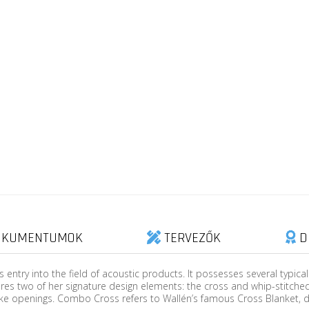
KUMENTUMOK
TERVEZŐK
D
try into the field of acoustic products. It possesses several typical t
tures two of her signature design elements: the cross and whip-stitch
e openings. Combo Cross refers to Wallén’s famous Cross Blanket, de