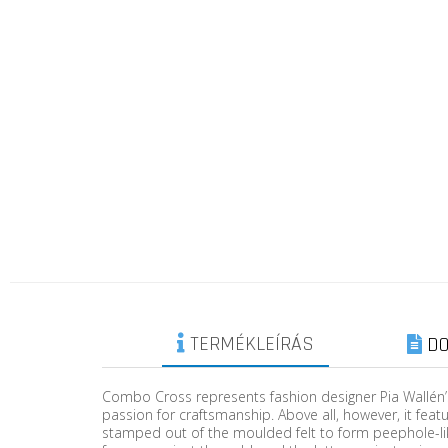
TERMÉKLEÍRÁS
DO
Combo Cross represents fashion designer Pia Wallén’s en
passion for craftsmanship. Above all, however, it fea
stamped out of the moulded felt to form peephole-lik