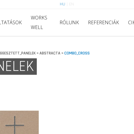
HU
|
EN
WORKS
LTATÁSOK
RÓLUNK
REFERENCIÁK
CI
WELL
GGESZTETT_PANELEK
ABSTRACTA
COMBO_CROSS
>
>
NELEK