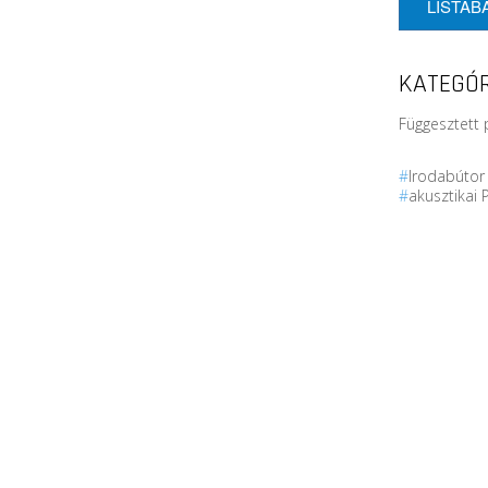
LISTÁB
KATEGÓR
Függesztett 
#
Irodabúto
#
akusztikai 