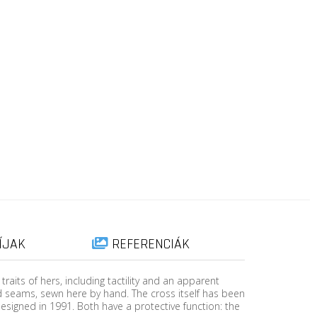
ÍJAK
REFERENCIÁK
raits of hers, including tactility and an apparent
ed seams, sewn here by hand. The cross itself has been
signed in 1991. Both have a protective function: the