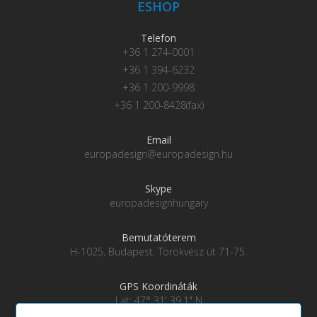
ESHOP
Telefon
+36 1 274-0001
+36 1 394-6232
+36 1 200-9998
+36 1 200-8428(fax)
Email
europadesign@europadesign.hu
Skype
europadesignhungary
Bemutatóterem
H-1025, Budapest, Törökvész út 71-75.
GPS Koordináták
Lat: 47° 31' 39.1" N