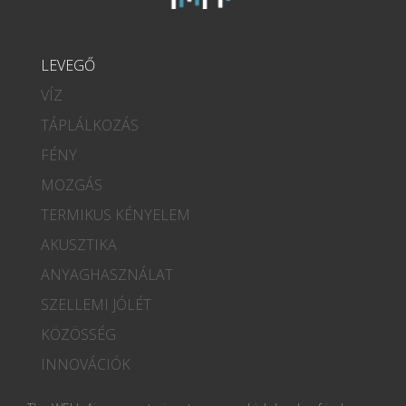
LEVEGŐ
VÍZ
TÁPLÁLKOZÁS
FÉNY
MOZGÁS
TERMIKUS KÉNYELEM
AKUSZTIKA
ANYAGHASZNÁLAT
SZELLEMI JÓLÉT
KÖZÖSSÉG
INNOVÁCIÓK