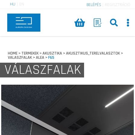
HU
|
EN
BELÉPÉS
|
REGISZTRÁCIÓ
HOME
TERMEKEK
AKUSZTIKA
AKUSZTIKUS_TERELVALASZTOK
>
>
>
>
VALASZFALAK
ALEA
F65
>
>
VÁLASZFALAK