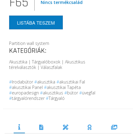
F65
Nincs termékcsalád
LISTÁBA TESZEM
Partition wall system
KATEGÓRIÁK:
Akusztika | Tárgyalóboxok | Akusztikus
térelválasztók | Válaszfalak
#
Irodabútor
#
akusztika
#
akusztikai Fal
#
akusztikai Panel
#
akusztikai Tapéta
#
europadesign
#
akusztikus
#
bútor
#
üvegfal
#
tárgyalórendszer
#
Tárgyaló