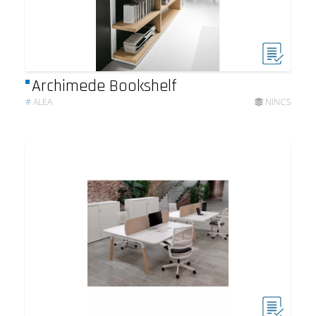
Archimede Bookshelf
#
ALEA
NINCS