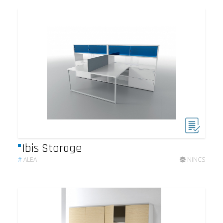
Ibis Storage
#
ALEA
NINCS