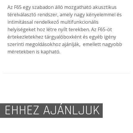
Az F65 egy szabadon álló mozgatható akusztikus
térelválasztó rendszer, amely nagy kényelemmel és
intimitással rendelkező multifunkcionális
helyiségeket hoz létre nyílt terekben. Az F65-öt
értekezletekhez tárgyalóboxként és egyéb igény
szerinti megoldásokhoz ajánlják, emellett nagyobb
méretekben is kapható.
EHHEZ AJÁNLJUK