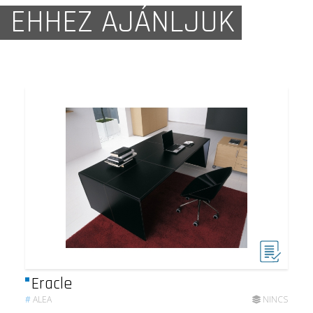
EHHEZ AJÁNLJUK
Eracle
#
ALEA
NINCS