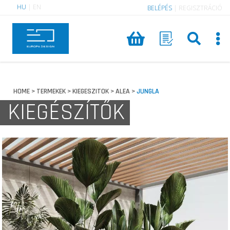
HU
|
EN
BELÉPÉS
|
REGISZTRÁCIÓ
HOME
TERMEKEK
KIEGESZITOK
ALEA
JUNGLA
>
>
>
>
KIEGÉSZÍTŐK