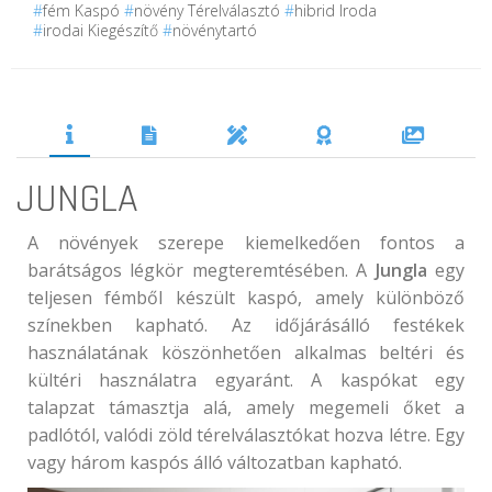
#
fém Kaspó
#
növény Térelválasztó
#
hibrid Iroda
#
irodai Kiegészítő
#
növénytartó
JUNGLA
A növények szerepe kiemelkedően fontos a
barátságos légkör megteremtésében. A
Jungla
egy
teljesen fémből készült kaspó, amely különböző
színekben kapható. Az időjárásálló festékek
használatának köszönhetően alkalmas beltéri és
kültéri használatra egyaránt. A kaspókat egy
talapzat támasztja alá, amely megemeli őket a
padlótól, valódi zöld térelválasztókat hozva létre. Egy
vagy három kaspós álló változatban kapható.