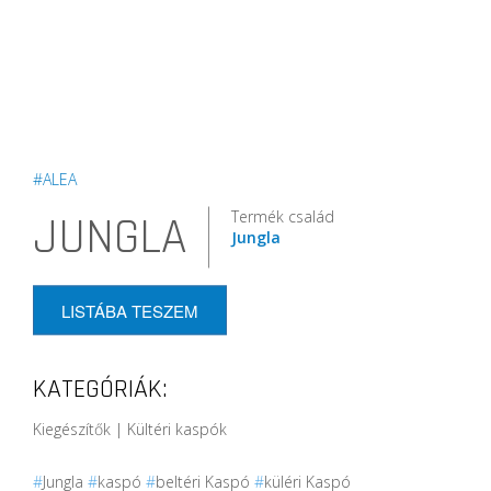
#ALEA
Termék család
JUNGLA
Jungla
LISTÁBA TESZEM
KATEGÓRIÁK:
Kiegészítők | Kültéri kaspók
#
Jungla
#
kaspó
#
beltéri Kaspó
#
küléri Kaspó