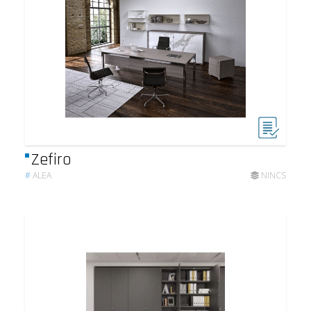
Zefiro
#
ALEA
NINCS