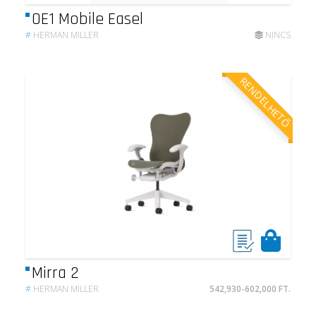
OE1 Mobile Easel
#
HERMAN MILLER
NINCS
RENDELHETŐ
Mirra 2
#
HERMAN MILLER
542,930-602,000 FT.