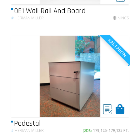
OE1 Wall Rail And Board
#
HERMAN MILLER
NINCS
RAKTÁRON
Pedestal
#
HERMAN MILLER
(2DB)
179,125-179,125 FT.