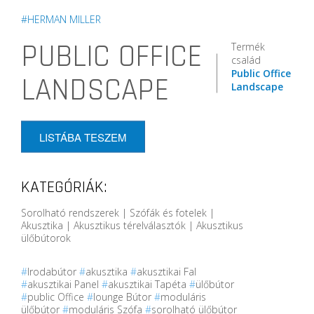
#HERMAN MILLER
PUBLIC OFFICE
Termék
család
Public Office
LANDSCAPE
Landscape
LISTÁBA TESZEM
KATEGÓRIÁK:
Sorolható rendszerek | Szófák és fotelek |
Akusztika | Akusztikus térelválasztók | Akusztikus
ülőbútorok
#
Irodabútor
#
akusztika
#
akusztikai Fal
#
akusztikai Panel
#
akusztikai Tapéta
#
ülőbútor
#
public Office
#
lounge Bútor
#
moduláris
ülőbútor
#
moduláris Szófa
#
sorolható ülőbútor