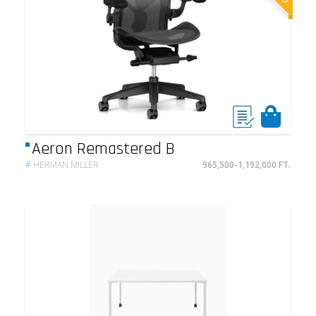
Aeron Remastered B
#
HERMAN MILLER
965,500-1,192,000 FT.