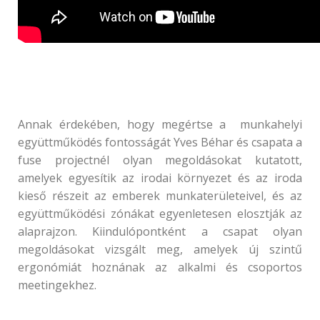
Annak érdekében, hogy megértse a munkahelyi
együttműködés fontosságát Yves Béhar és csapata a
fuse projectnél olyan megoldásokat kutatott,
amelyek egyesítik az irodai környezet és az iroda
kieső részeit az emberek munkaterületeivel, és az
együttműködési zónákat egyenletesen elosztják az
alaprajzon. Kiindulópontként a csapat olyan
megoldásokat vizsgált meg, amelyek új szintű
ergonómiát hoznának az alkalmi és csoportos
meetingekhez.