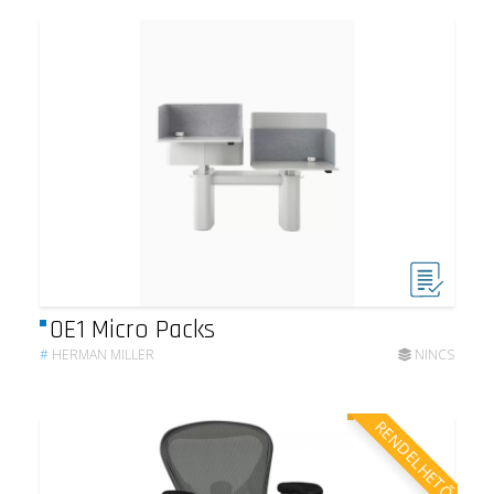
OE1 Micro Packs
#
HERMAN MILLER
NINCS
RENDELHETŐ