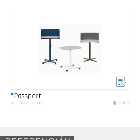
Passport
#
HERMAN MILLER
NINCS