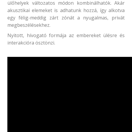
ülőhelyek változatos módon kombinálhatók. Akár
akusztikai elemeket is adhatunk hozzá, így alkotva
egy félig-meddig zárt zónát a nyugalmas, privát
megbeszélésekhez.
Nyitott, hívogató formája az embereket ülésre és
interakcióra ösztönzi.