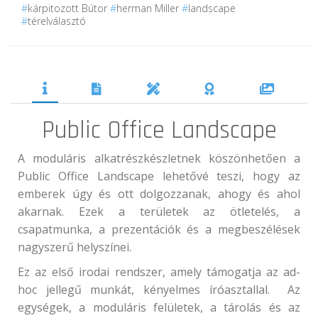
#
kárpitozott Bútor
#
herman Miller
#
landscape
#
térelválasztó
Public Office Landscape
A moduláris alkatrészkészletnek köszönhetően a
Public Office Landscape lehetővé teszi, hogy az
emberek úgy és ott dolgozzanak, ahogy és ahol
akarnak. Ezek a területek az ötletelés, a
csapatmunka, a prezentációk és a megbeszélések
nagyszerű helyszínei.
Ez az első irodai rendszer, amely támogatja az ad-
hoc jellegű munkát, kényelmes íróasztallal. Az
egységek, a moduláris felületek, a tárolás és az