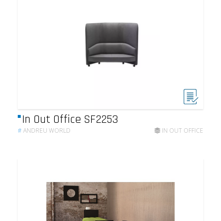
In Out Office SF2253
#
ANDREU WORLD
IN OUT OFFICE