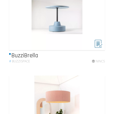
BuzziBrella
#
BUZZISPACE
NINCS