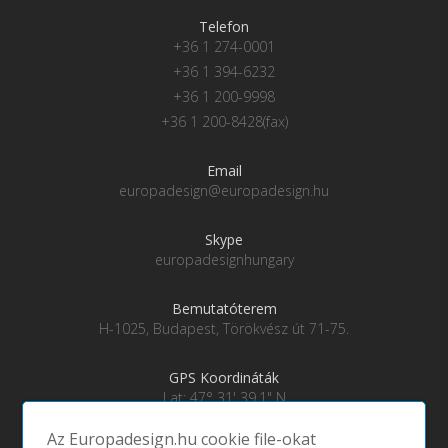
Telefon
+36 1 274-0001
+36 1 394-6232
+36 1 200-9998
+36 1 200-8428(fax)
Email
europadesign@europadesign.hu
Skype
europadesignhungary
Bemutatóterem
H-1025, Budapest, Törökvész út 71-75.
GPS Koordináták
Lat: 47° 31' 39.1" N
Lng: 19° 0' 28" E
Az Europadesign.hu cookie file-okat