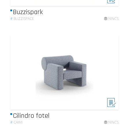
Buzzispark
#
BUZZISPACE
NINCS
Cilindro fotel
#
CAIMI
NINCS