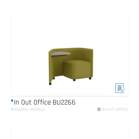
In Out Office BU2266
#
ANDREU WORLD
IN OUT OFFICE