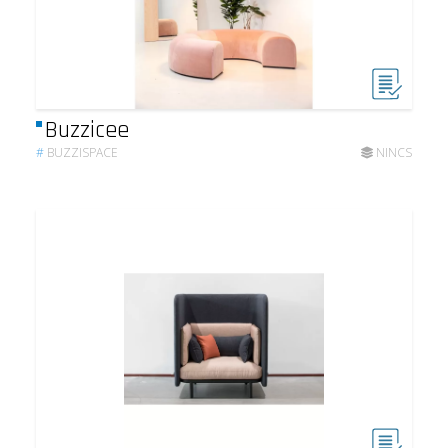
Buzzicee
#
BUZZISPACE
NINCS