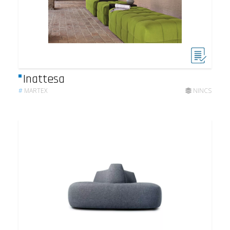
Inattesa
#
MARTEX
NINCS