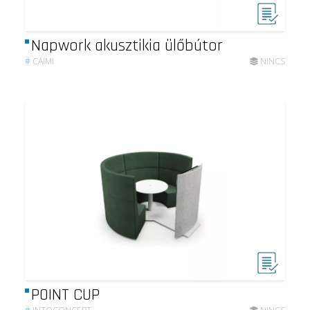
Napwork akusztikia ülőbútor
#
CAIMI
NINCS
POINT CUP