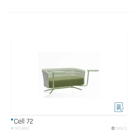
Cell 72
#
SITLAND
NINCS