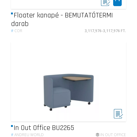
Floater kanapé - BEMUTATÓTERMI
darab
#
COR
3,117,976-3,117,976 FT.
In Out Office BU2265
#
ANDREU WORLD
IN OUT OFFICE