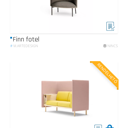
Finn fotel
#
M.ARTEDESIGN
NINCS
RENDELHETŐ