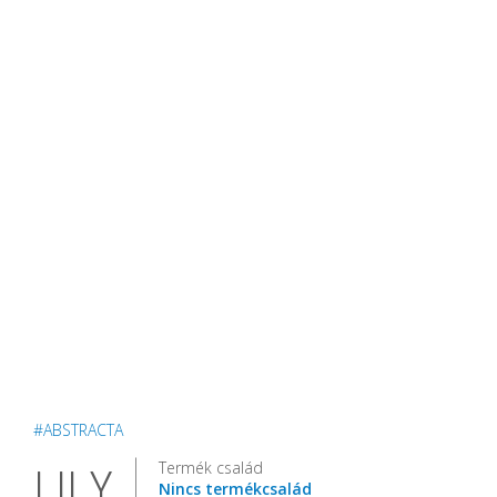
#ABSTRACTA
Termék család
LILY
Nincs termékcsalád