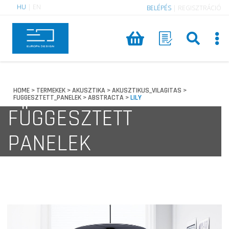
HU
|
EN
BELÉPÉS
|
REGISZTRÁCIÓ
HOME
TERMEKEK
AKUSZTIKA
AKUSZTIKUS_VILAGITAS
>
>
>
>
FUGGESZTETT_PANELEK
ABSTRACTA
LILY
>
>
FÜGGESZTETT
PANELEK