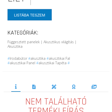
LISTÁBA TESZEM
KATEGÓRIÁK:
Függesztett panelek | Akusztikus világítás |
Akusztika
#
Irodabútor
#
akusztika
#
akusztikai Fal
#
akusztikai Panel
#
akusztikai Tapéta
#
NEM TALÁLHATÓ
TERMÉKLEÍRÁS