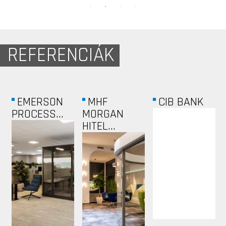
REFERENCIÁK
B
EMERSON
MHF
CIB BANK
PROCESS...
MORGAN
HITEL...