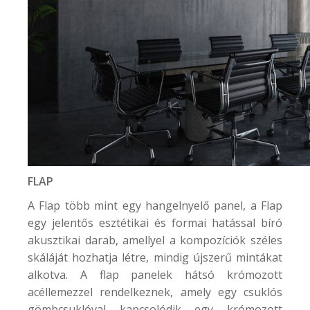
FLAP
A Flap több mint egy hangelnyelő panel, a Flap
egy jelentős esztétikai és formai hatással bíró
akusztikai darab, amellyel a kompozíciók széles
skáláját hozhatja létre, mindig újszerű mintákat
alkotva. A flap panelek hátsó krómozott
acéllemezzel rendelkeznek, amely egy csuklós
gömbcsuklóval kapcsolódik egy krómozott