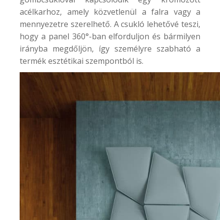
acélkarhoz, amely közvetlenül a falra vagy a
mennyezetre szerelhető. A csukló lehetővé teszi,
hogy a panel 360°-ban elforduljon és bármilyen
irányba megdőljön, így személyre szabható a
termék esztétikai szempontból is.