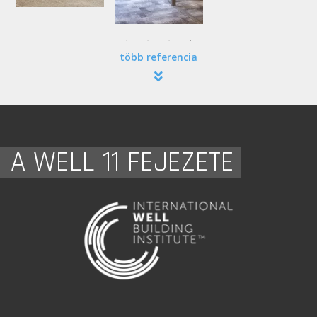
több referencia
A WELL 11 FEJEZETE