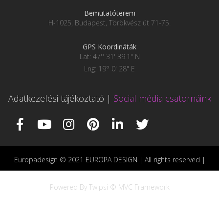
Bemutatóterem
H-1025, Budapest, Törökvész út 71-75.
GPS Koordináták
Lat: 47° 31' 39.1" N
Lng: 19° 0' 28" E
Adatkezelési tájékoztató
|
Social média csatornáink
Europadesign © 2021 EUROPA DESIGN | All rights reserved |
Powered By Twipsi © MVC Framework