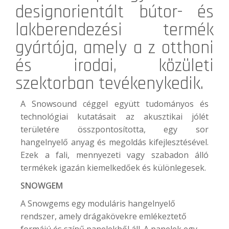
designorientált bútor- és
lakberendezési termék
gyártója, amely a z otthoni
és irodai, közületi
szektorban tevékenykedik.
A Snowsound céggel együtt tudományos és
technológiai kutatásait az akusztikai jólét
területére összpontosította, egy sor
hangelnyelő anyag és megoldás kifejlesztésével.
Ezek a fali, mennyezeti vagy szabadon álló
termékek igazán kiemelkedőek és különlegesek.
SNOWGEM
A Snowgems egy moduláris hangelnyelő
rendszer, amely drágakövekre emlékeztető
formájú és színű panelekből áll. A panelek egy