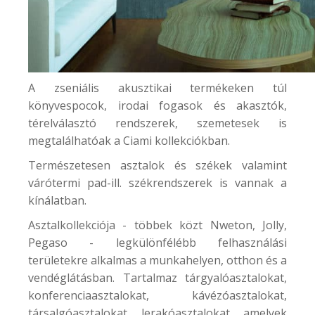
A zseniális akusztikai termékeken túl
könyvespocok,
irodai fogasok és akasztók
,
térelválasztó rendszerek, szemetesek is
megtalálhatóak a Ciami kollekciókban.
Természetesen asztalok és székek valamint
várótermi pad-ill. székrendszerek is vannak a
kínálatban.
Asztalkollekciója - többek közt Nweton, Jolly,
Pegaso - legkülönfélébb felhasználási
területekre alkalmas a munkahelyen, otthon és a
vendéglátásban. Tartalmaz tárgyalóasztalokat,
konferenciaasztalokat, kávézóasztalokat,
társalgóasztalokat, lerakóasztalokat, amelyek