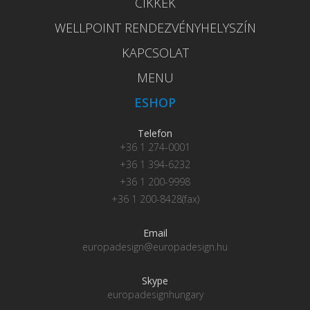
CIKKEK
WELLPOINT RENDEZVÉNYHELYSZÍN
KAPCSOLAT
MENU
ESHOP
Telefon
+36 1 274-0001
+36 1 394-6232
+36 1 200-9998
+36 1 200-8428(fax)
Email
europadesign@europadesign.hu
Skype
europadesignhungary