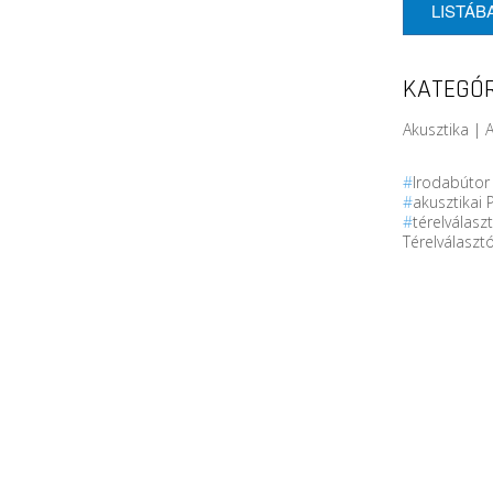
LISTÁB
KATEGÓR
Akusztika | 
#
Irodabúto
#
akusztikai 
#
térelválasz
Térelválaszt