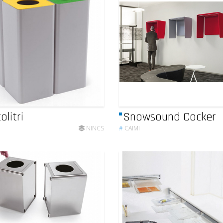
olitri
Snowsound Cocker
NINCS
#
CAIMI