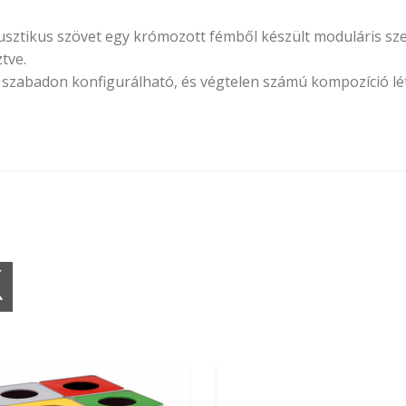
usztikus szövet egy krómozott fémből készült moduláris sze
tve.
zabadon konfigurálható, és végtelen számú kompozíció létr
K