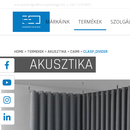
europadesign@europadesign.hu | +36 1 274 0001
MÁRKÁINK
TERMÉKEK
SZOLGÁ
HOME
TERMEKEK
AKUSZTIKA
CAIMI
CLASP_DIVIDER
>
>
>
>
AKUSZTIKA