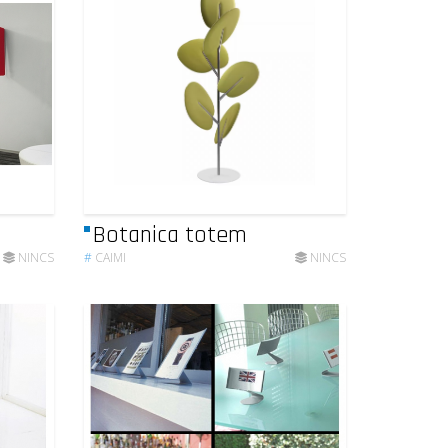
Botanica totem
NINCS
#
CAIMI
NINCS