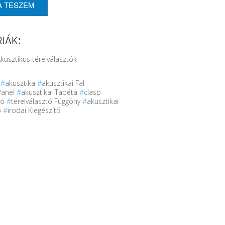
A TESZEM
IÁK:
Akusztikus térelválasztók
r
#
akusztika
#
akusztikai Fal
Panel
#
akusztikai Tapéta
#
clasp
tó
#
térelválasztó Függöny
#
akusztikai
ó
#
irodai Kiegészítő