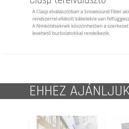
Clasp térelválasztó
A Clasp elválasztóban a Snowsound Fiber ak
rendszerrel ellátott kábelekre van felfüggesz
A fémkötéseknek köszönhetően a szerkezet s
levehető burkolatokkal rendelkezik.
EHHEZ AJÁNLJU