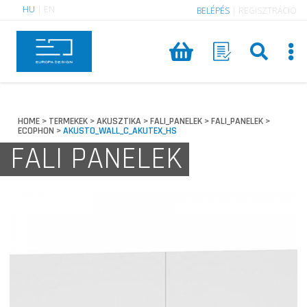
HU
|
EN
BELÉPÉS
|
REGISZTRÁCIÓ
HOME
TERMEKEK
AKUSZTIKA
FALI_PANELEK
FALI_PANELEK
>
>
>
>
>
ECOPHON
AKUSTO_WALL_C_AKUTEX_HS
>
FALI PANELEK