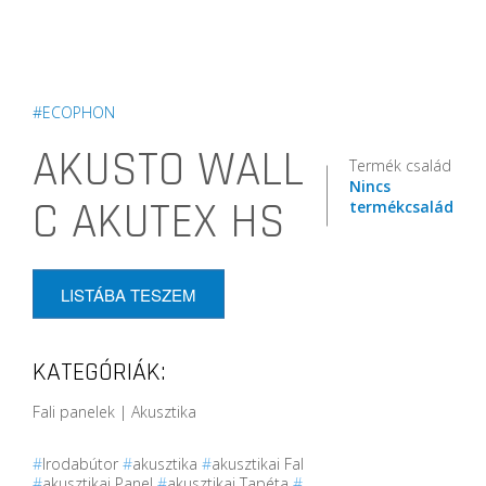
#ECOPHON
AKUSTO WALL
Termék család
Nincs
C AKUTEX HS
termékcsalád
LISTÁBA TESZEM
KATEGÓRIÁK:
Fali panelek | Akusztika
#
Irodabútor
#
akusztika
#
akusztikai Fal
#
akusztikai Panel
#
akusztikai Tapéta
#