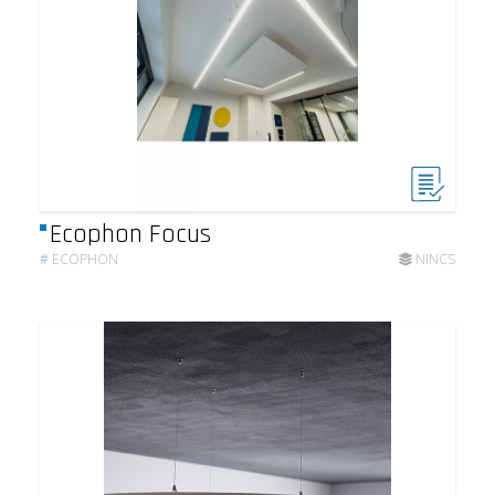
Ecophon Focus
#
ECOPHON
NINCS