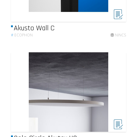
Akusto Wall C
#
ECOPHON
NINCS