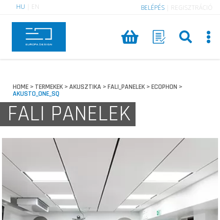
HU
|
EN
BELÉPÉS
|
REGISZTRÁCIÓ
HOME
TERMEKEK
AKUSZTIKA
FALI_PANELEK
ECOPHON
>
>
>
>
>
AKUSTO_ONE_SQ
FALI PANELEK