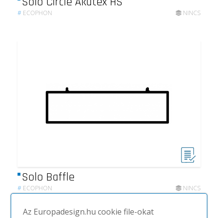
Solo Circle Akutex HS
#
ECOPHON
NINCS
Solo Baffle
#
ECOPHON
NINCS
Az Europadesign.hu cookie file-okat