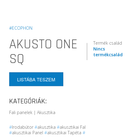
#ECOPHON
AKUSTO ONE
Termék család
Nincs
SQ
termékcsalád
LISTÁBA TESZEM
KATEGÓRIÁK:
Fali panelek | Akusztika
#
Irodabútor
#
akusztika
#
akusztikai Fal
#
akusztikai Panel
#
akusztikai Tapéta
#