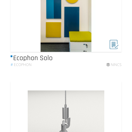
Ecophon Solo
#
ECOPHON
NINCS