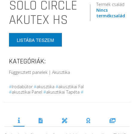
SOLO CIRCLE
Termék család
Nincs
AKUTEX HS
termékcsalád
LISTÁBA TESZEM
KATEGÓRIÁK:
Függesztett panelek | Akusztika
#
Irodabútor
#
akusztika
#
akusztikai Fal
#
akusztikai Panel
#
akusztikai Tapéta
#