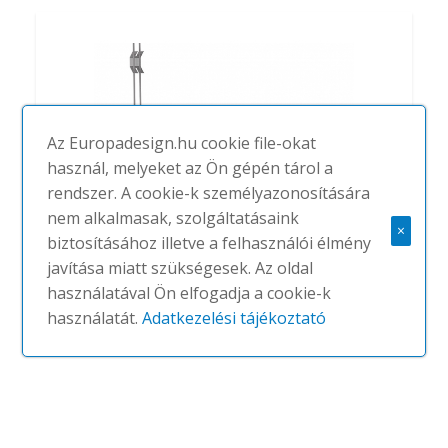
Az Europadesign.hu cookie file-okat
használ, melyeket az Ön gépén tárol a
rendszer. A cookie-k személyazonosítására
nem alkalmasak, szolgáltatásaink
×
biztosításához illetve a felhasználói élmény
javítása miatt szükségesek. Az oldal
Solo Baffle ZigZag
használatával Ön elfogadja a cookie-k
#
ECOPHON
használatát.
Adatkezelési tájékoztató
NINCS