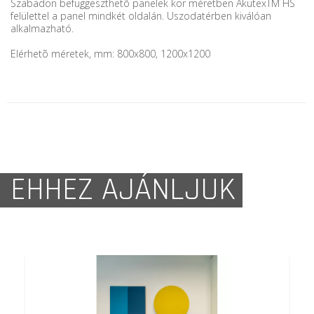
Szabadon befüggeszthetõ panelek kör méretben AkutexTM HS
felülettel a panel mindkét oldalán. Uszodatérben kiválóan
alkalmazható.
Elérhetõ méretek, mm: 800x800, 1200x1200
EHHEZ AJÁNLJUK