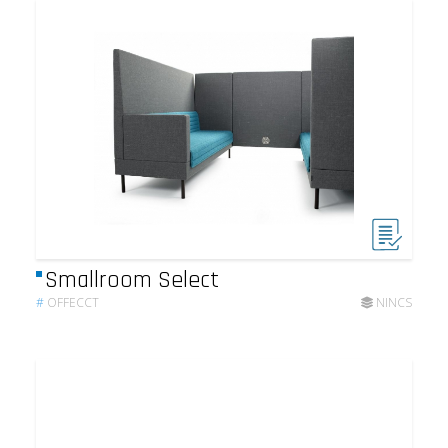
Smallroom Select
#
OFFECCT
NINCS