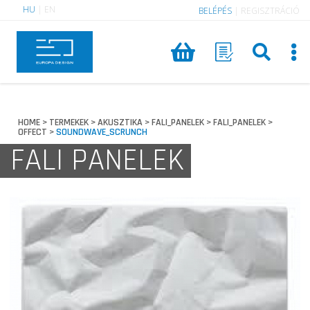
HU
|
EN
BELÉPÉS
|
REGISZTRÁCIÓ
HOME
TERMEKEK
AKUSZTIKA
FALI_PANELEK
FALI_PANELEK
>
>
>
>
>
OFFECT
SOUNDWAVE_SCRUNCH
>
FALI PANELEK