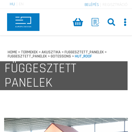
HU
|
EN
BELÉPÉS
|
REGISZTRÁCIÓ
HOME
TERMEKEK
AKUSZTIKA
FUGGESZTETT_PANELEK
>
>
>
>
FUGGESZTETT_PANELEK
GOTESSONS
HUT_ROOF
>
>
FÜGGESZTETT
PANELEK