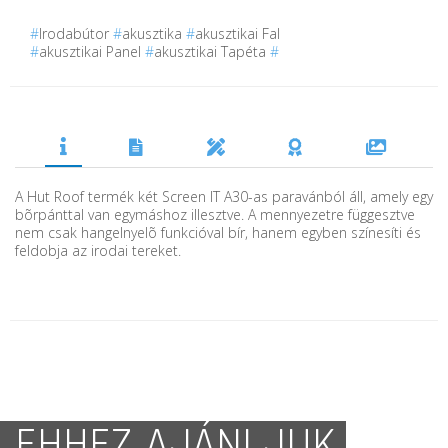
#
Irodabútor
#
akusztika
#
akusztikai Fal
#
akusztikai Panel
#
akusztikai Tapéta
#
A Hut Roof termék két Screen IT A30-as paravánból áll, amely egy
bõrpánttal van egymáshoz illesztve. A mennyezetre függesztve
nem csak hangelnyelõ funkcióval bír, hanem egyben színesíti és
feldobja az irodai tereket.
EHHEZ AJÁNLJUK