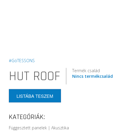
#GöTESSONS
Termék család
HUT ROOF
Nincs termékcsalád
LISTÁBA TESZEM
KATEGÓRIÁK:
Függesztett panelek | Akusztika