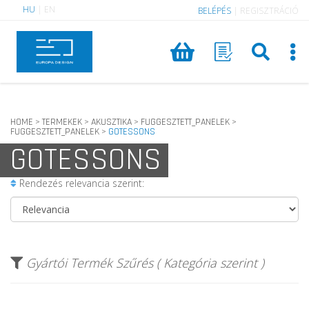
HU
|
EN
BELÉPÉS
|
REGISZTRÁCIÓ
HOME
TERMEKEK
AKUSZTIKA
FUGGESZTETT_PANELEK
>
>
>
>
FUGGESZTETT_PANELEK
GOTESSONS
>
GOTESSONS
Rendezés relevancia szerint:
Gyártói Termék Szűrés ( Kategória szerint )