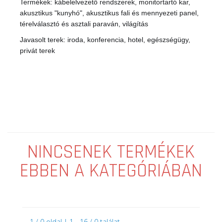
Termékek: kábelelvezető rendszerek, monitortartó kar,
akusztikus "kunyhó", akusztikus fali és mennyezeti panel,
térelválasztó és asztali paraván, világítás
Javasolt terek: iroda, konferencia, hotel, egészségügy,
privát terek
NINCSENEK TERMÉKEK
EBBEN A KATEGÓRIÁBAN
1 / 0 oldal | 1 - 16 / 0 találat