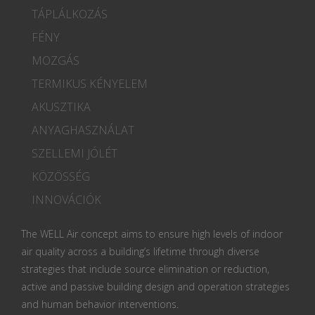
TÁPLÁLKOZÁS
FÉNY
MOZGÁS
TERMIKUS KÉNYELEM
AKUSZTIKA
ANYAGHASZNÁLAT
SZELLEMI JÓLÉT
KÖZÖSSÉG
INNOVÁCIÓK
The WELL Air concept aims to ensure high levels of indoor
air quality across a building’s lifetime through diverse
strategies that include source elimination or reduction,
active and passive building design and operation strategies
and human behavior interventions.