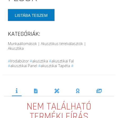
LISTÁBA TESZEM
KATEGÓRIÁK:
Munkaállomások | Akusztikus térelválasztók |
Akusztika
#
Irodabútor
#
akusztika
#
akusztikai Fal
#
akusztikai Panel
#
akusztikai Tapéta
#
NEM TALÁLHATÓ
TERMÉKLEÍRÁS