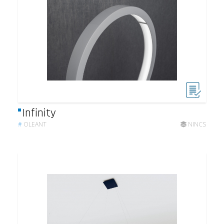
Infinity
#
OLEANT
NINCS