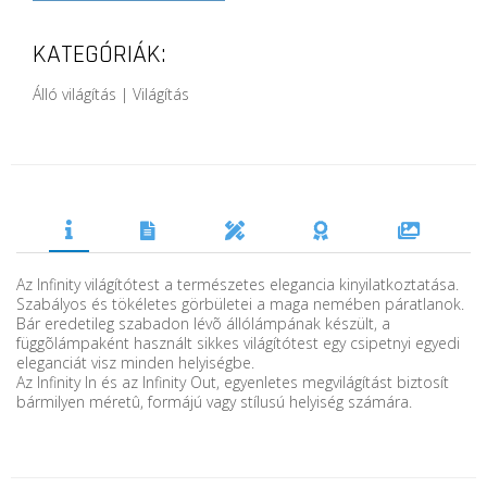
KATEGÓRIÁK:
Álló világítás | Világítás
Az Infinity világítótest a természetes elegancia kinyilatkoztatása.
Szabályos és tökéletes görbületei a maga nemében páratlanok.
Bár eredetileg szabadon lévõ állólámpának készült, a
függõlámpaként használt sikkes világítótest egy csipetnyi egyedi
eleganciát visz minden helyiségbe.
Az Infinity In és az Infinity Out, egyenletes megvilágítást biztosít
bármilyen méretû, formájú vagy stílusú helyiség számára.