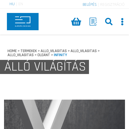
HU
|
EN
BELÉPÉS
|
REGISZTRÁCIÓ
HOME
TERMEKEK
ALLO_VILAGITAS
ALLO_VILAGITAS
>
>
>
>
ALLO_VILAGITAS
OLEANT
INFINITY
>
>
ÁLLÓ VILÁGÍTÁS