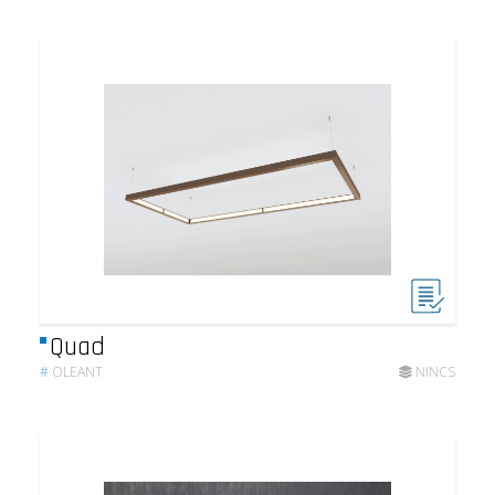
Quad
#
OLEANT
NINCS