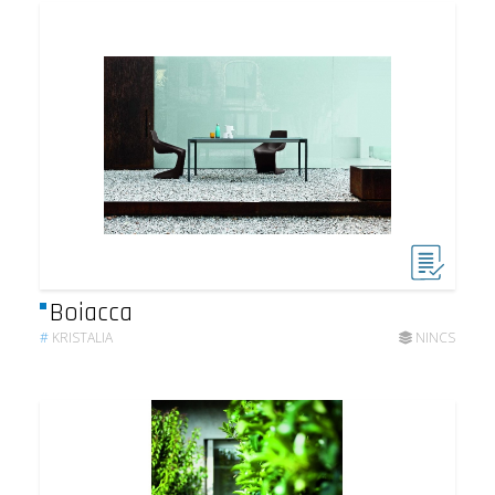
Boiacca
#
KRISTALIA
NINCS