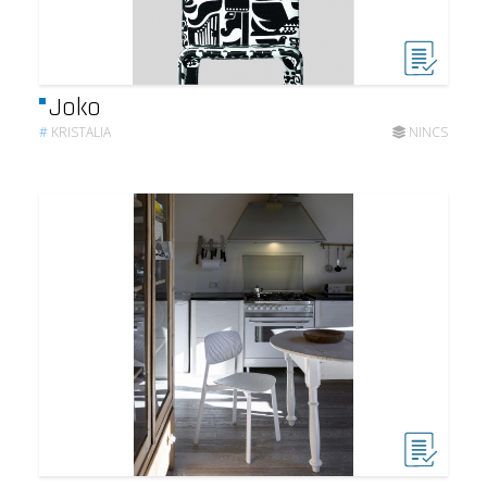
Joko
#
KRISTALIA
NINCS