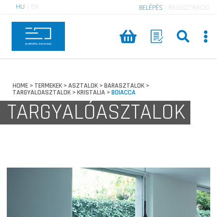
HU
|
EN
BELÉPÉS
|
REGISZTRÁCIÓ
HOME
TERMEKEK
ASZTALOK
BARASZTALOK
>
>
>
>
TARGYALOASZTALOK
KRISTALIA
BOIACCA
>
>
TARGYALÓASZTALOK