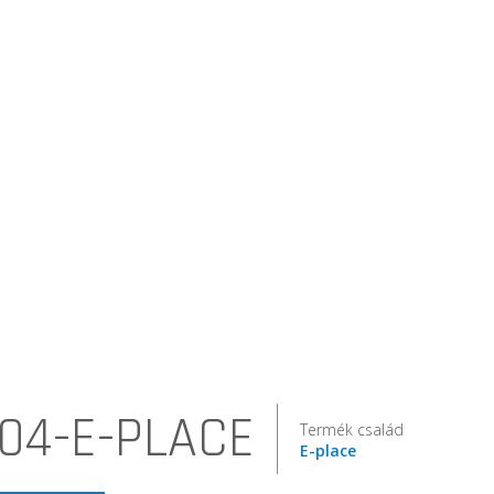
04-E-PLACE
Termék család
E-place