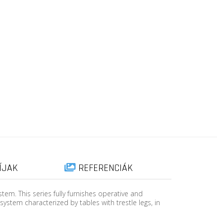
ÍJAK
REFERENCIÁK
tem. This series fully furnishes operative and
system characterized by tables with trestle legs, in