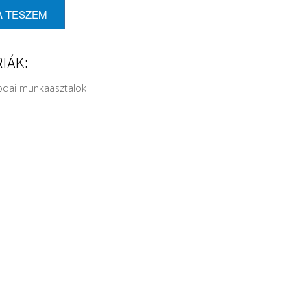
A TESZEM
IÁK:
rodai munkaasztalok