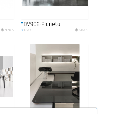
DV902-Planeta
NINCS
#
DVO
NINCS