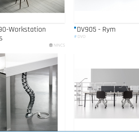
90-Workstation
DV905 - Rym
s
#
DVO
NINCS