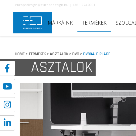
europadesign@europadesign.hu | +36 1 274 0001
MÁRKÁINK
TERMÉKEK
SZOLGÁ
HOME
TERMEKEK
ASZTALOK
DVO
DV804-E-PLACE
>
>
>
>
ASZTALOK