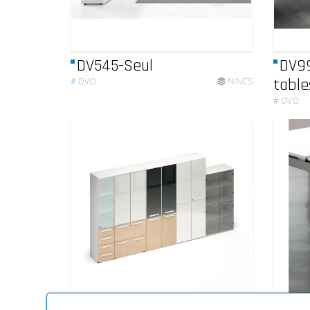
DV545-Seul
DV9
table
#
DVO
NINCS
#
DVO