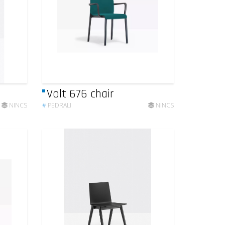
Volt 676 chair
NINCS
#
PEDRALI
NINCS