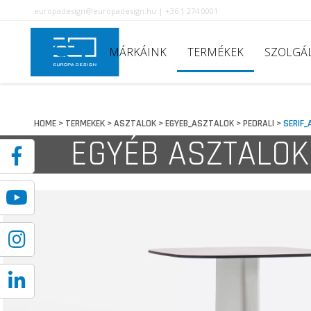
europadesign@europadesign.hu | +36 1 274 0001
MÁRKÁINK
TERMÉKEK
SZOLGÁ
HOME
TERMEKEK
ASZTALOK
EGYEB_ASZTALOK
PEDRALI
SERIF
>
>
>
>
>
EGYÉB ASZTALOK