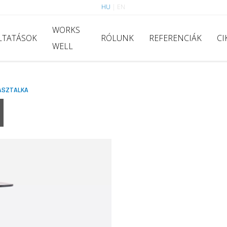
HU
|
EN
WORKS
LTATÁSOK
RÓLUNK
REFERENCIÁK
CI
WELL
_ASZTALKA