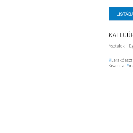
LISTÁB
KATEGÓR
Asztalok | E
#
Lerakóaszt
Kisasztal
#
i