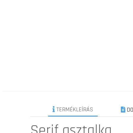
TERMÉKLEÍRÁS
DO
Serif asztalka