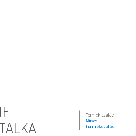
IF
Termék család
Nincs
TALKA
termékcsalád