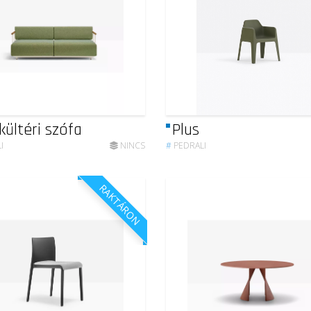
 kültéri szófa
Plus
I
NINCS
#
PEDRALI
RAKTÁRON