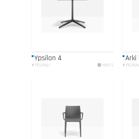
Ypsilon 4
Arki
#
PEDRALI
NINCS
#
PEDRAL