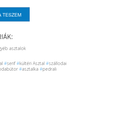
A TESZEM
IÁK:
gyéb asztalok
al
#
serif
#
kültéri Asztal
#
szállodai
rodabútor
#
asztalka
#
pedrali