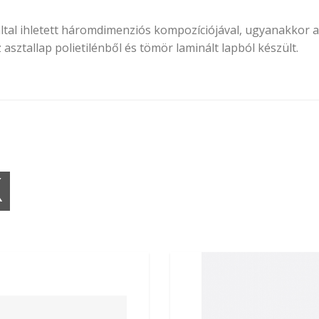
 által ihletett háromdimenziós kompozíciójával, ugyanakkor a
 asztallap polietilénből és tömör laminált lapból készült.
K