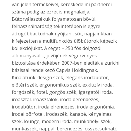
van jelen termékeivel, kereskedelmi partnerei
száma pedig az ezret is meghaladja.
Bútorválasztékuk folyamatosan bõvül,
felhasználhatóság tekintetében is egyre
átfogóbbat tudnak nyújtani, sõt, napjainkban
kifejezetten a multifunkciós ülõbútorok képezik
kollekciójukat. A céget – 250 fõs dolgozói
állományával –, jövõjének végérvényes
biztosítása érdekében 2007-ben eladták a zürichi
bázissal rendelkezõ Capvis Holdingnak.
Kínálatunk: design szék, elegáns irodabútor,
elõtéri szék, ergonomikus szék, exkluzív iroda,
forgószék, fotel, görgõs szék, igazgatói iroda,
íróasztal, íróasztalok, iroda berendezés,
irodabútor, iroda elrendezés, iroda ergonómia,
irodai bõrfotel, irodaszék, kanapé, kényelmes
szék, lounge, modern iroda, munkahelyi szék,
munkaszék, nappali berendezés, összecsukható