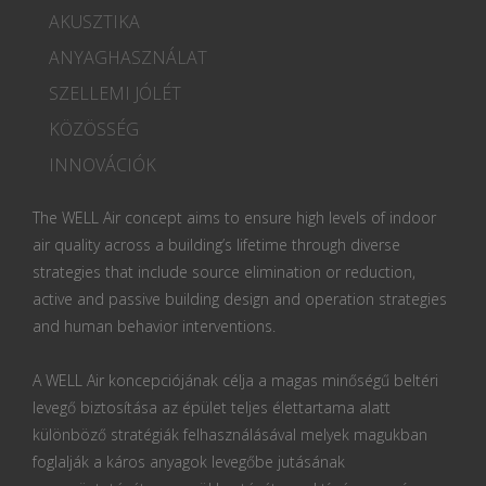
AKUSZTIKA
ANYAGHASZNÁLAT
SZELLEMI JÓLÉT
KÖZÖSSÉG
INNOVÁCIÓK
The WELL Air concept aims to ensure high levels of indoor
air quality across a building’s lifetime through diverse
strategies that include source elimination or reduction,
active and passive building design and operation strategies
and human behavior interventions.
A WELL Air koncepciójának célja a magas minőségű beltéri
levegő biztosítása az épület teljes élettartama alatt
különböző stratégiák felhasználásával melyek magukban
foglalják a káros anyagok levegőbe jutásának