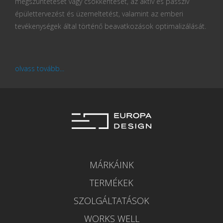
megszüntetését vagy csökkentését, az aktív és passzív
épülettervezést és üzemeltetést, valamint az emberi
tevékenységek által történő beavatkozások optimalizálását.
olvass tovább...
MÁRKÁINK
TERMÉKEK
SZOLGÁLTATÁSOK
WORKS WELL