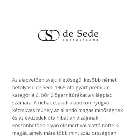
Az alapvetõen svájci illetõségû, késõbb német
befolyású de Sede 1965 óta gyárt prémium
kategóriájú, bõr ülõgarnitúrákat a világpiac
számára. A néhai, családi alapokon nyugvó
kézmûves mûhely az állandó magas minõségnek
és az évtizedek óta hibátlan dizájnnak
köszönhetõen olyan elismert vállalattá nõtte ki
magát, amely mára több mint száz országban