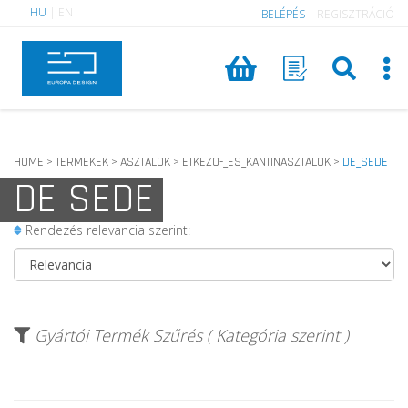
HU
|
EN
BELÉPÉS
|
REGISZTRÁCIÓ
HOME
TERMEKEK
ASZTALOK
ETKEZO-_ES_KANTINASZTALOK
DE_SEDE
>
>
>
>
DE SEDE
Rendezés relevancia szerint:
Gyártói Termék Szűrés ( Kategória szerint )