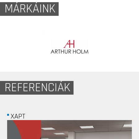
MÁRKÁINK
REFERENCIÁK
ALPHAGONN