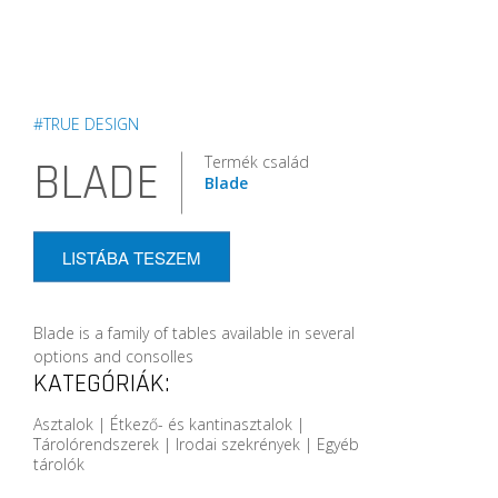
#TRUE DESIGN
Termék család
BLADE
Blade
LISTÁBA TESZEM
Blade is a family of tables available in several
options and consolles
KATEGÓRIÁK:
Asztalok | Étkező- és kantinasztalok |
Tárolórendszerek | Irodai szekrények | Egyéb
tárolók