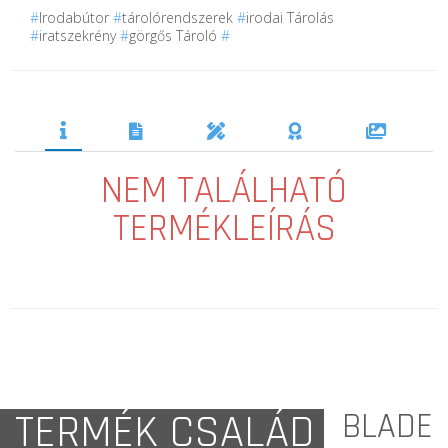
#
Irodabútor
#
tárolórendszerek
#
irodai Tárolás
#
iratszekrény
#
görgős Tároló
#
NEM TALÁLHATÓ
TERMÉKLEÍRÁS
TERMÉK CSALÁD
BLADE