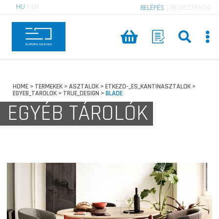
HU
|
EN
BELÉPÉS
|
REGISZTRÁCIÓ
HOME
TERMEKEK
ASZTALOK
ETKEZO-_ES_KANTINASZTALOK
>
>
>
>
EGYEB_TAROLOK
TRUE_DESIGN
BLADE
>
>
EGYÉB TÁROLÓK