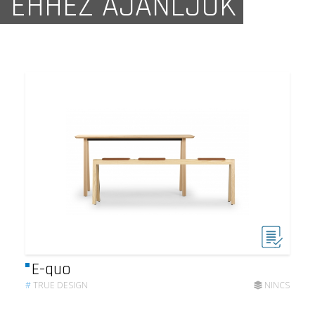
EHHEZ AJÁNLJUK
E-quo
#
TRUE DESIGN
NINCS