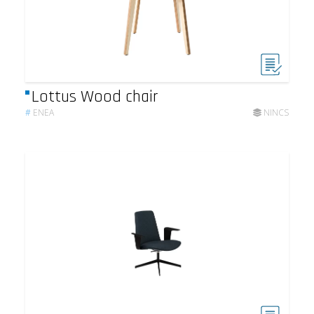
Lottus Wood chair
#
ENEA
NINCS