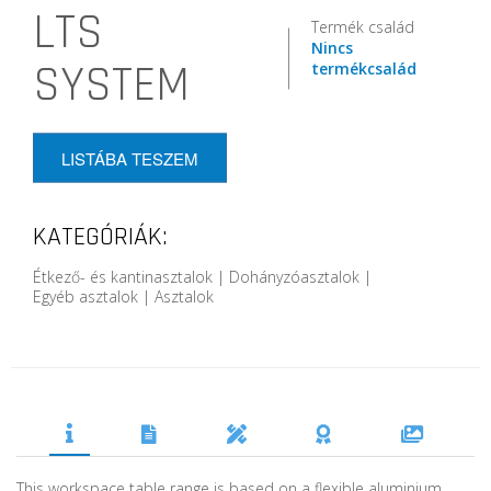
LTS
Termék család
Nincs
SYSTEM
termékcsalád
LISTÁBA TESZEM
KATEGÓRIÁK:
Étkező- és kantinasztalok | Dohányzóasztalok |
Egyéb asztalok | Asztalok
This workspace table range is based on a flexible aluminium