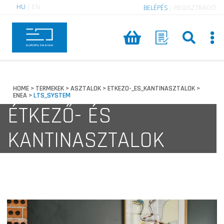
HU
|
EN
BELÉPÉS
|
REGISZTRÁCIÓ
HOME
TERMEKEK
ASZTALOK
ETKEZO-_ES_KANTINASZTALOK
>
>
>
>
ENEA
LTS_SYSTEM
>
ÉTKEZŐ- ÉS
KANTINASZTALOK