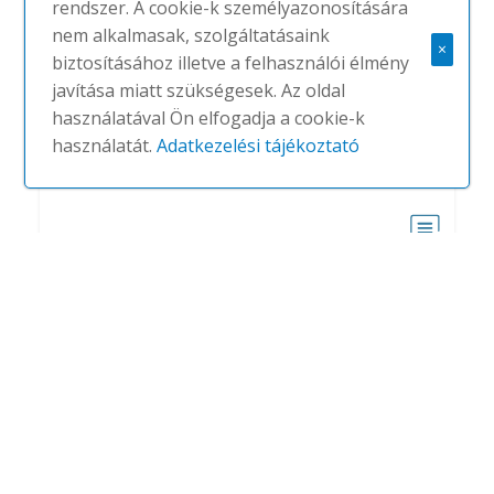
rendszer. A cookie-k személyazonosítására
nem alkalmasak, szolgáltatásaink
×
biztosításához illetve a felhasználói élmény
javítása miatt szükségesek. Az oldal
használatával Ön elfogadja a cookie-k
használatát.
Adatkezelési tájékoztató
Pavilion M Meeting Room 2/4
persons
#
KETTAL
NINCS