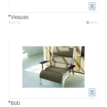
Vieques
#
KETTAL
NINCS
Bob