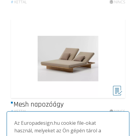
#
KETTAL
NINCS
Mesh napozóágy
#
KETTAL
NINCS
Az Europadesign.hu cookie file-okat
használ, melyeket az Ön gépén tárol a