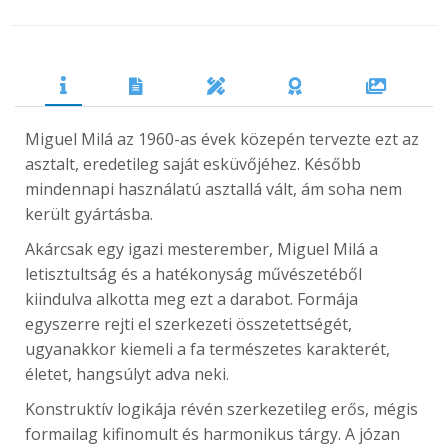
Miguel Milá az 1960-as évek közepén tervezte ezt az
asztalt, eredetileg saját esküvőjéhez. Később
mindennapi használatú asztallá vált, ám soha nem
került gyártásba.
Akárcsak egy igazi mesterember, Miguel Milá a
letisztultság és a hatékonyság művészetéből
kiindulva alkotta meg ezt a darabot. Formája
egyszerre rejti el szerkezeti összetettségét,
ugyanakkor kiemeli a fa természetes karakterét,
életet, hangsúlyt adva neki.
Konstruktív logikája révén szerkezetileg erős, mégis
formailag kifinomult és harmonikus tárgy. A józan