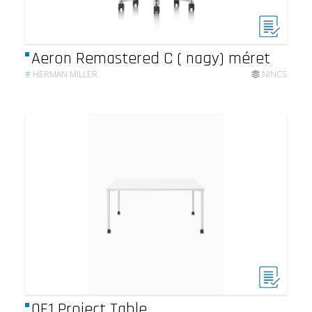
Aeron Remastered C ( nagy) méret
#
HERMAN MILLER
NINCS
OE1 Project Table