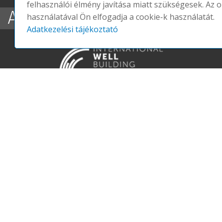
felhasználói élmény javítása miatt szükségesek. Az o
A WELL 11 FEJEZETE
használatával Ön elfogadja a cookie-k használatát.
Adatkezelési tájékoztató
LEVEGŐ