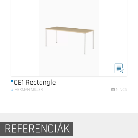
OE1 Rectangle
#
HERMAN MILLER
NINCS
REFERENCIÁK