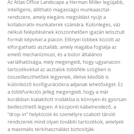
Az Atlas Office Landscape a Herman Miller legújabb,
intelligens, állítható magasságú munkaasztal-
rendszere, amely elegáns megoldást nyújt a
kollaboratív munkaterek számára. Különleges, váz
nélküli felépítésének köszönhetõen igazán letisztult
formát képvisel a piacon. Elõnyei többek között az
elforgatható asztalláb, amely magába foglalja az
emelõ mechanizmust, és a bútor általános
variálhatósága, mely megengedi, hogy ugyanazon
tartozékokkal az asztalok többféle szögben is
összeilleszthetõek legyenek, illetve késõbb is
különbözõ konfigurációkra adjanak lehetõséget. Ez
a többfunkciós jelleg megengedi, hogy a már
korábban kialakított irodákba is könnyen és gyorsan
beilleszthetõ legyen. A központi kábelrendezõ, a
"drop-in" helyközök és személyre szabott tároló
rendszerek mind olyan további tartozékok, amelyek
a maximális térkihasználást biztosítják.