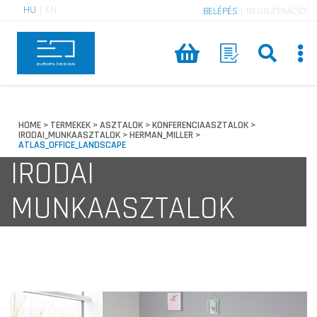
HU
|
EN
BELÉPÉS
|
REGISZTRÁCIÓ
HOME
TERMEKEK
ASZTALOK
KONFERENCIAASZTALOK
>
>
>
>
IRODAI_MUNKAASZTALOK
HERMAN_MILLER
>
>
ATLAS_OFFICE_LANDSCAPE
IRODAI
MUNKAASZTALOK