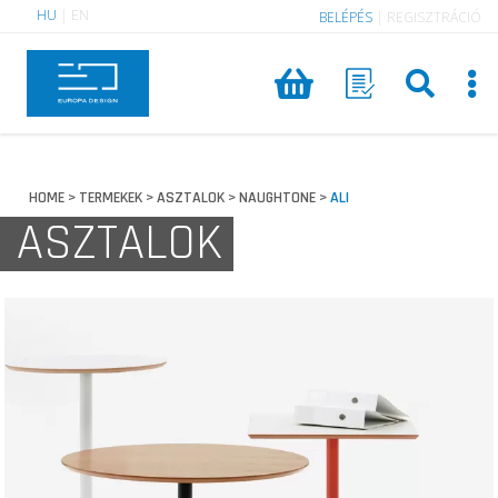
HU
|
EN
BELÉPÉS
|
REGISZTRÁCIÓ
HOME
TERMEKEK
ASZTALOK
NAUGHTONE
ALI
>
>
>
>
ASZTALOK