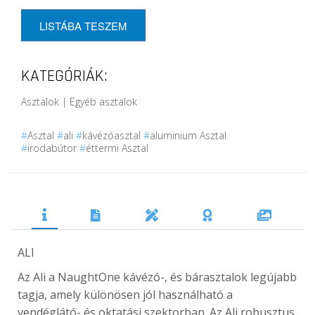
LISTÁBA TESZEM
KATEGÓRIÁK:
Asztalok | Egyéb asztalok
#
Asztal
#
ali
#
kávézóasztal
#
aluminium Asztal
#
irodabútor
#
éttermi Asztal
ALI
Az Ali a NaughtOne kávézó-, és bárasztalok legújabb
tagja, amely különösen jól használható a
vendéglátó- és oktatási szektorban. Az Ali robusztus,