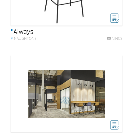
Always
#
NAUGHTONE
NINCS