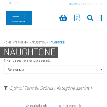
HU
|
EN
BELÉPÉS
|
REGISZTRÁCIÓ
HOME
TERMEKEK
AKUSZTIKA
NAUGHTONE
>
>
>
NAUGHTONE
Rendezés relevancia szerint:
Gyártói Termék Szűrés ( Kategória szerint )
Burkolatok
Fali Panelek